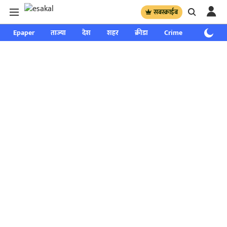
सबस्क्राईब
Epaper
ताज्या
देश
शहर
क्रीडा
Crime
साप्ताहिक