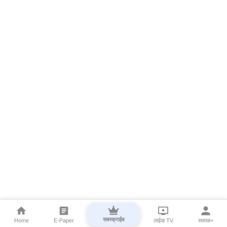
सबस्क्राईब
Home
E-Paper
लाईव्ह TV
सकाळ+