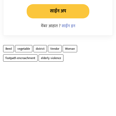
साईन अप
मेंबर आहात ?
साईन इन
Beed
vegetable
district
Vendor
Woman
footpath encroachment
elderly violence