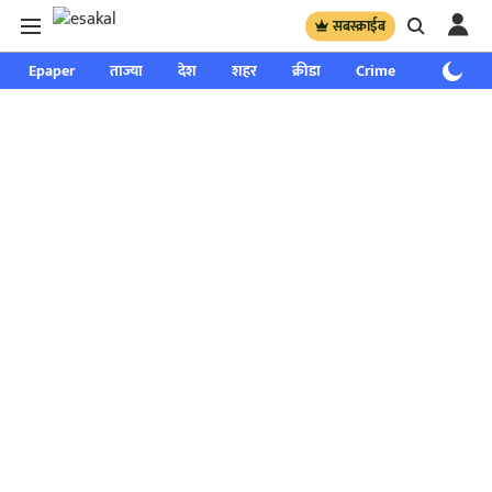
सबस्क्राईब
Epaper
ताज्या
देश
शहर
क्रीडा
Crime
साप्ताहिक