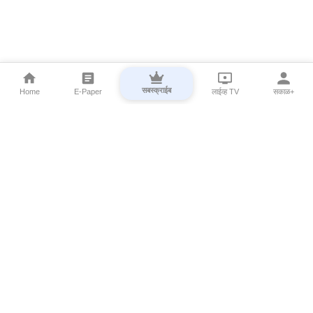
सबस्क्राईब
Home
E-Paper
लाईव्ह TV
सकाळ+
⌄
Marathi News
⌄
About Esakal
⌄
Digital Products