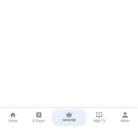
सबस्क्राईब
Home
E-Paper
लाईव्ह TV
सकाळ+