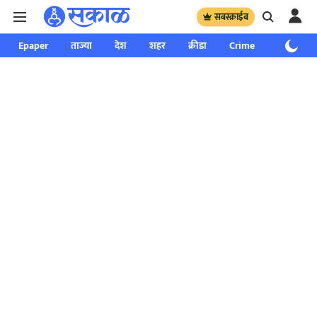
सबस्क्राईब
Epaper
ताज्या
देश
शहर
क्रीडा
Crime
साप्ताहिक