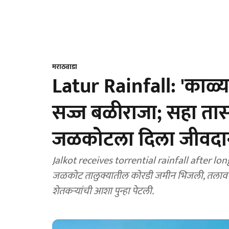
मराठवाडा
Latur Rainfall: 'काळ
सज्ज बळीराजा; सहा तास
जळकोटला दिला जीवदान, 
Jalkot receives torrential rainfall after lo
जळकोट तालुक्यातील कोरडी जमीन भिजली, तलाव-न
शेतकऱ्यांची आशा पुन्हा पेटली.