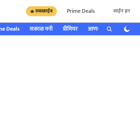
Prime Deals
साईन इन
सबस्क्राईब
me Deals
सकाळ मनी
प्रीमियर
आणखी
राशी भविष्य