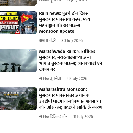
सकाळ वृत्तसेवा
31 July 2026
Rain news: पुढचे दोन दिवस
मुसळधार पावसाचा कहर, मध्य
महाराष्ट्रात जोरदार पाऊस |
Monsoon update
अक्षता पांढरे
30 July 2026
Marathwada Rain: धाराशिवला
मुसळधार, मराठवाड्याच्या अन्य
भागांत तुरळक पाऊस; जायकवाडी ६५
टक्क्यांवर
सकाळ वृत्तसेवा
29 July 2026
Maharashtra Monsoon:
मुसळधार पावसानंतर अचानक
उघडीप! घाटमाथा-कोकणात पावसाचा
जोर ओसरला; IMD ने सांगितले कारण
सकाळ डिजिटल टीम
11 July 2026