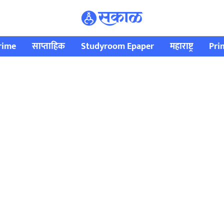
rime
साप्ताहिक
Studyroom Epaper
महाराष्ट्र
Pri