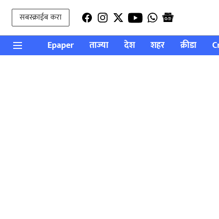
सबस्क्राईब करा
Epaper
ताज्या
देश
शहर
क्रीडा
C