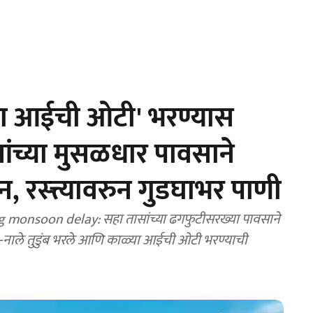
्या आईची ओटी' भरण्यास
ांच्या मुसळधार पावसाने
रस्त्त्यावरुन गुडघाभर पाणी
ng monsoon delay: सहा तासांच्या ढगफुटीसरख्या पावसाने
ाले तुडुंब भरले आणि काळ्या आईची ओटी भरण्याची