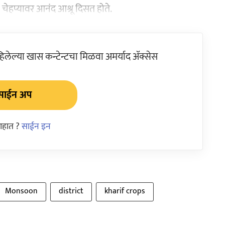
हप्यावर आनंद आश्रू दिसत होते.
ेल्या खास कन्टेन्टचा मिळवा अमर्याद ॲक्सेस
साईन अप
आहात ?
साईन इन
Monsoon
district
kharif crops