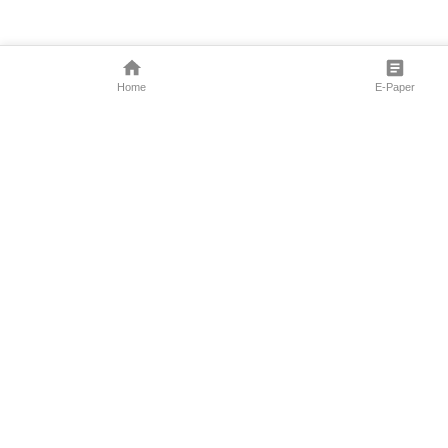
Home
E-Paper
Follow Us
Marathi News
Maharashtra N
Entertainment 