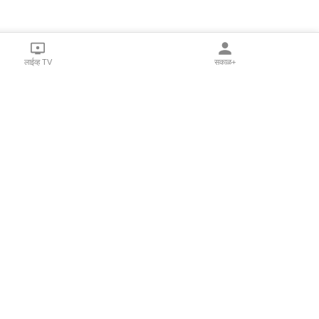
लाईव्ह TV
सकाळ+
l Programs
Print Products
Sakal Saptahik
hka
Family Doctor