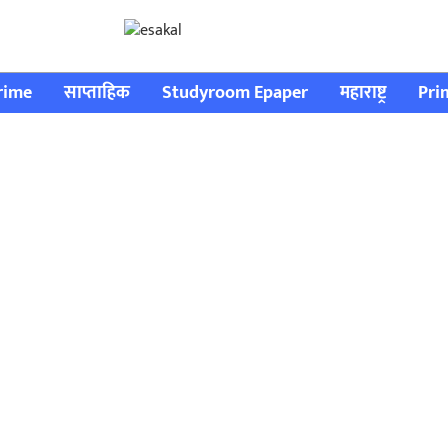
rime
साप्ताहिक
Studyroom Epaper
महाराष्ट्र
Pri