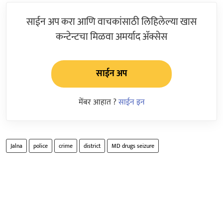
साईन अप करा आणि वाचकांसाठी लिहिलेल्या खास
कन्टेन्टचा मिळवा अमर्याद ॲक्सेस
साईन अप
मेंबर आहात ?
साईन इन
Jalna
police
crime
district
MD drugs seizure