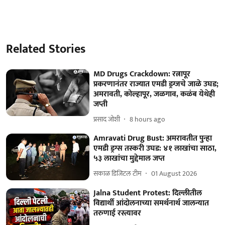
Related Stories
MD Drugs Crackdown: रत्नापूर
प्रकरणानंतर राज्यात एमडी ड्रग्जचे जाळे उघड;
अमरावती, कोल्हापूर, जळगाव, कळंब येथेही
जप्ती
प्रसाद जोशी
8 hours ago
Amravati Drug Bust: अमरावतीत पुन्हा
एमडी ड्रग्स तस्करी उघड: ४१ लाखांचा साठा,
५३ लाखांचा मुद्देमाल जप्त
सकाळ डिजिटल टीम
01 August 2026
Jalna Student Protest: दिल्लीतील
विद्यार्थी आंदोलनाच्या समर्थनार्थ जालन्यात
तरुणाई रस्त्यावर