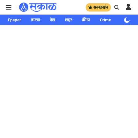
सबस्क्राईब
Epaper
ताज्या
देश
शहर
क्रीडा
Crime
साप्ताहिक