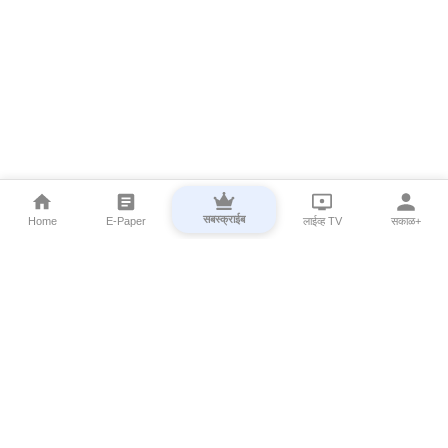
सबस्क्राईब
Home
E-Paper
लाईव्ह TV
सकाळ+
⌄
Marathi News