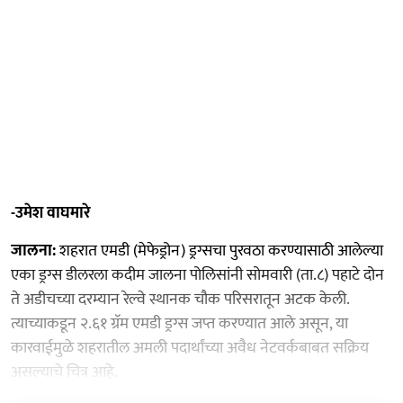
-उमेश वाघमारे
जालना:
शहरात एमडी (मेफेड्रोन) ड्रग्सचा पुरवठा करण्यासाठी आलेल्या
एका ड्रग्स डीलरला कदीम जालना पोलिसांनी सोमवारी (ता.८) पहाटे दोन
ते अडीचच्या दरम्यान रेल्वे स्थानक चौक परिसरातून अटक केली.
त्याच्याकडून २.६१ ग्रॅम एमडी ड्रग्स जप्त करण्यात आले असून, या
कारवाईमुळे शहरातील अमली पदार्थांच्या अवैध नेटवर्कबाबत सक्रिय
असल्याचे चित्र आहे.