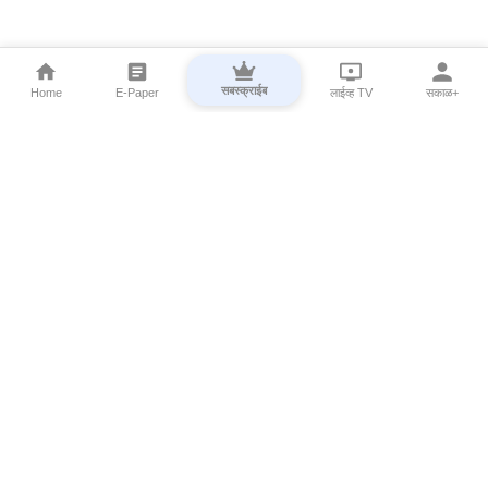
सबस्क्राईब
Home
E-Paper
लाईव्ह TV
सकाळ+
⌄
Marathi News
⌄
About Esakal
⌄
Digital Products
⌄
Sakal Programs