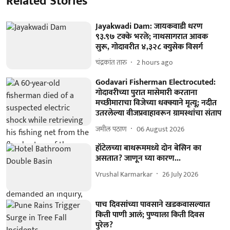
Related Stories
Jayakwadi Dam: जायकवाडी धरण
९३.९७ टक्के भरले; नाथसागरात आवक
सुरू, गोदावरीत ४,३२८ क्युसेक विसर्ग
चंद्रकांत तारु
2 hours ago
Godavari Fisherman Electrocuted:
गोदावरीच्या पुरात मासेमारी करताना
मच्छीमाराचा विजेच्या धक्क्याने मृत्यू; नदीत
उतरलेल्या वीजप्रवाहावरून ग्रामस्थांचा संताप
जमील पठाण
06 August 2026
हॉटेलच्या बाथरूममध्ये दोन बेसिन का
असतात? जाणून घ्या कारण...
Vrushal Karmarkar
26 July 2026
पाच दिवसांच्या पावसाने खडकवासल्यात
किती पाणी आलं; पुण्याला किती दिवस
पुरेल?