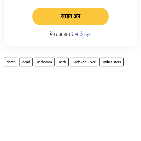
साईन अप
मेंबर आहात ?
साईन इन
death
dead
Bathroom
Bath
Godavari River
Twin sisters