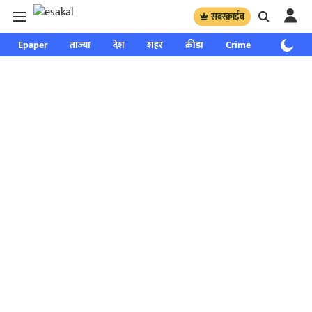
सबस्क्राईब
Epaper
ताज्या
देश
शहर
क्रीडा
Crime
साप्ताहिक