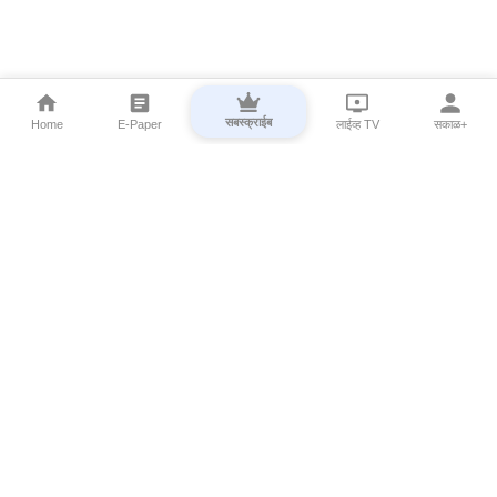
सबस्क्राईब
Home
E-Paper
लाईव्ह TV
सकाळ+
⌄
Marathi News
⌄
About Esakal
⌄
Digital Products
⌄
Sakal Programs