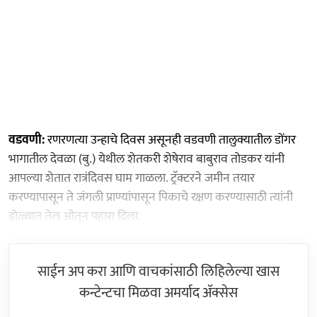
वडवणी:
रणरणत्या उन्हाचे दिवस असूनही वडवणी तालुक्यातील डोंगर
भागातील देवळा (बु.) येथील शेतकरी शेषेराव बाबुराव तोडकर यांनी
आपल्या शेतात रात्रंदिवस घाम गाळला. ट्रॅक्टरने जमीन तयार
करण्यापासून ते जंगली प्राण्यांपासून पिकाचे रक्षण करण्यासाठी त्यांनी
डोळ्यात तेल ओतून पहारा दिला.
साईन अप करा आणि वाचकांसाठी लिहिलेल्या खास
कन्टेन्टचा मिळवा अमर्याद ॲक्सेस