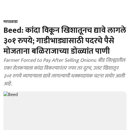
मराठवाडा
Beed: कांदा विकून खिशातूनच द्यावे लागले
३०१ रुपये; गाडीभाड्यासाठी पदरचे पैसे
मोजताना बळिराजाच्या डोळ्यांत पाणी
Farmer Forced to Pay After Selling Onions: बीड जिल्ह्यातील
एका शेतकऱ्याला कांदा विकल्यानंतर नफा तर दूरच, उलट खिशातून
३०१ रुपये व्यापाऱ्याला द्यावे लागल्याची धक्कादायक घटना समोर आली
आहे.