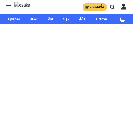
सबस्क्राईब
Epaper
ताज्या
देश
शहर
क्रीडा
Crime
साप्ताहिक