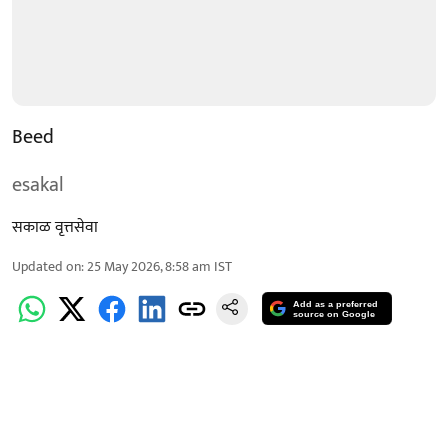
Beed
esakal
सकाळ वृत्तसेवा
Updated on
:
25 May 2026, 8:58 am
IST
Add as a preferred
source on Google