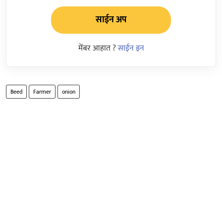
साईन अप
मेंबर आहात ?
साईन इन
Beed
Farmer
onion