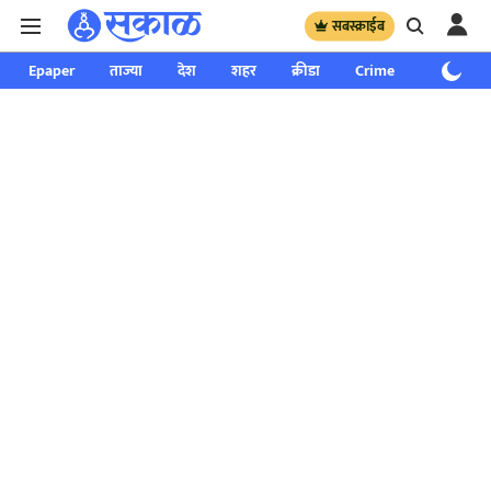
सबस्क्राईब
Epaper
ताज्या
देश
शहर
क्रीडा
Crime
साप्ताहिक