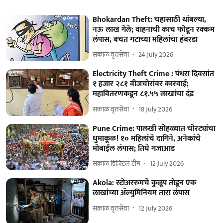
Bhokardan Theft: चहासाठी थांबल्या,
नऊ लाख गेले; वाहनाची काच फोडून रक्कम
लंपास, बचत गटाच्या महिलांचा हंबरडा
सकाळ वृत्तसेवा
24 July 2026
Electricity Theft Crime : पंधरा दिवसांत
१ हजार २८१ वीजचोरांवर कारवाई;
महावितरणकडून ८१.५५ लाखांचा दंड
सकाळ वृत्तसेवा
18 July 2026
Pune Crime: पालखी सोहळ्यात चोरट्यांचा
धुमाकूळ! १० महिलांचे दागिने, अनेकांचे
मोबाईल लंपास; तिघे गजाआड
सकाळ डिजिटल टीम
12 July 2026
Akola: स्टोअररुमचे कुलूप तोडून एक
लाखांच्या ॲल्युमिनियम तारा लंपास
सकाळ वृत्तसेवा
12 July 2026