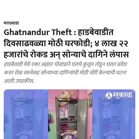
मराठवाडा
Ghatnandur Theft : हाडबेवाडीत
दिवसाढवळ्या मोठी घरफोडी; ४ लाख २२
हजारांचे रोकड अन् सोन्याचे दागिने लंपास
हाडबेवाडी येथे एका अज्ञात चोरट्याने घराचे कुलूप तोडून घरात प्रवेश
करत रोख रकमेसह सोन्याच्या दागिन्यांची मोठी चोरी केल्याची घटना
आली उघडकीस.