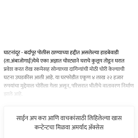
घाटनांदूर - बर्दापूर पोलीस ठाण्याच्या हद्दीत असलेल्या हाडबेवाडी
(ता.अंबाजोगाई)येथे एका अज्ञात चोरट्याने घराचे कुलूप तोडून घरात
प्रवेश करत रोख रकमेसह सोन्याच्या दागिन्यांची मोठी चोरी केल्याची
घटना उघडकीस आली आहे. या घरफोडीत एकूण ४ लाख २२ हजार
रुपयांचा मुद्देमाल चोरीला गेला असून, परिसरात भीतीचे वातावरण निर्माण
झाले आहे.
साईन अप करा आणि वाचकांसाठी लिहिलेल्या खास
कन्टेन्टचा मिळवा अमर्याद ॲक्सेस