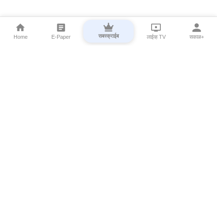
सबस्क्राईब
Home
E-Paper
लाईव्ह TV
सकाळ+
⌄
Marathi News
⌄
About Esakal
⌄
Digital Products
⌄
Sakal Programs