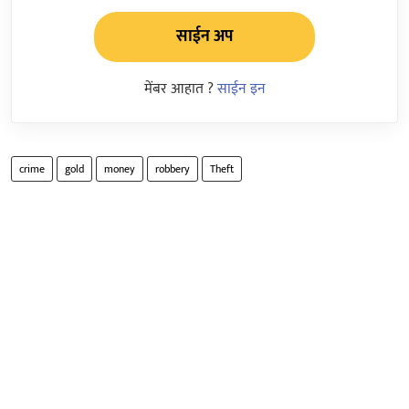
साईन अप
मेंबर आहात ?
साईन इन
crime
gold
money
robbery
Theft