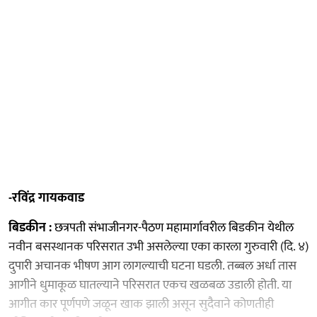
-रविंद्र गायकवाड
बिडकीन :
छत्रपती संभाजीनगर-पैठण महामार्गावरील बिडकीन येथील
नवीन बसस्थानक परिसरात उभी असलेल्या एका कारला गुरुवारी (दि. ४)
दुपारी अचानक भीषण आग लागल्याची घटना घडली. तब्बल अर्धा तास
आगीने धुमाकूळ घातल्याने परिसरात एकच खळबळ उडाली होती. या
आगीत कार पूर्णपणे जळून खाक झाली असून सुदैवाने कोणतीही