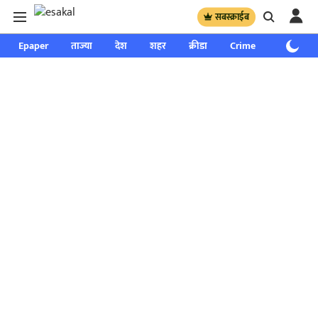
सबस्क्राईब
Epaper
ताज्या
देश
शहर
क्रीडा
Crime
साप्ताहिक