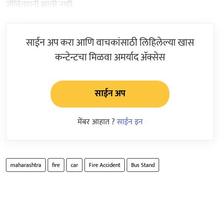
जीवितहानी झाली नाही.
साईन अप करा आणि वाचकांसाठी लिहिलेल्या खास
कन्टेन्टचा मिळवा अमर्याद ॲक्सेस
साईन अप
मेंबर आहात ?
साईन इन
maharashtra
fire
car
Fire Accident
Bus Stand