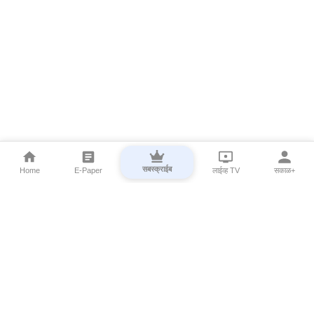
सबस्क्राईब
Home
E-Paper
लाईव्ह TV
सकाळ+
⌄
Marathi News