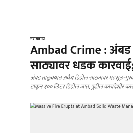
मराठवाडा
Ambad Crime : अंबड त
साठ्यावर धडक कारवाई;
अंबड तालुक्यात अवैध डिझेल साठ्यावर महसूल-पुरवठ
टाकून १०० लिटर डिझेल जप्त, पुढील कायदेशीर का