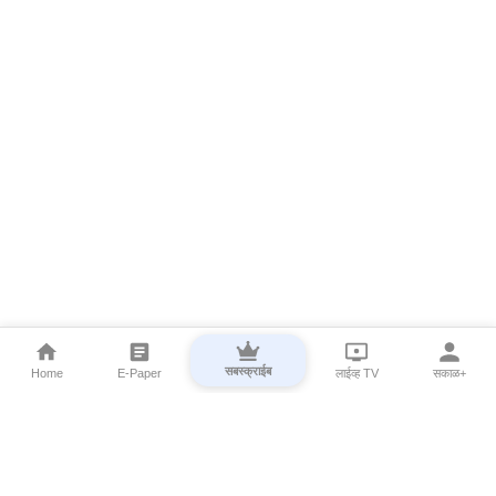
सबस्क्राईब
Home
E-Paper
लाईव्ह TV
सकाळ+