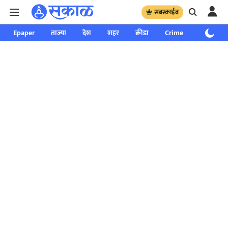
सबस्क्राईब
Epaper
ताज्या
देश
शहर
क्रीडा
Crime
साप्ताहिक