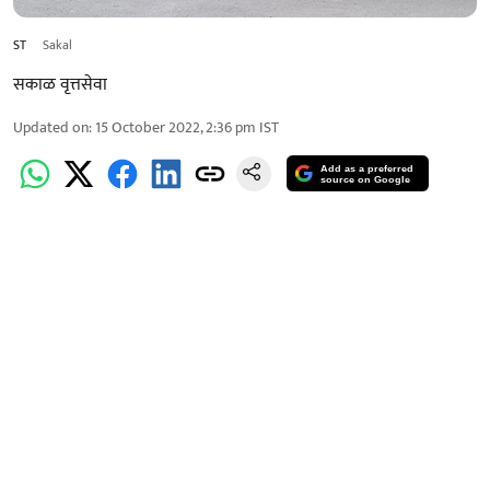
ST
Sakal
सकाळ वृत्तसेवा
Updated on
:
15 October 2022, 2:36 pm
IST
Add as a preferred
source on Google