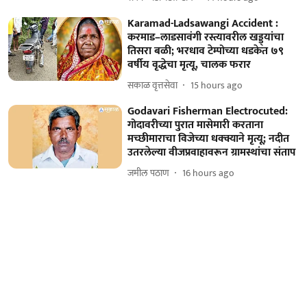
Karamad-Ladsawangi Accident :
करमाड–लाडसावंगी रस्त्यावरील खड्ड्यांचा
तिसरा बळी; भरधाव टेम्पोच्या धडकेत ७९
वर्षीय वृद्धेचा मृत्यू, चालक फरार
सकाळ वृत्तसेवा
15 hours ago
Godavari Fisherman Electrocuted:
गोदावरीच्या पुरात मासेमारी करताना
मच्छीमाराचा विजेच्या धक्क्याने मृत्यू; नदीत
उतरलेल्या वीजप्रवाहावरून ग्रामस्थांचा संताप
जमील पठाण
16 hours ago