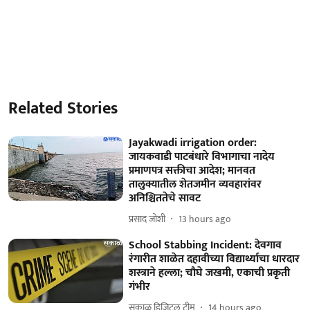
Related Stories
Jayakwadi irrigation order:
जायकवाडी पाटबंधारे विभागाचा नादेय
प्रमाणपत्र सक्तीचा आदेश; मानवत
तालुक्यातील शेतजमीन व्यवहारांवर
अनिश्चिततेचे सावट
प्रसाद जोशी
13 hours ago
School Stabbing Incident: देवगाव
रंगारीत शाळेत दहावीच्या विद्यार्थ्याचा धारदार
शस्त्राने हल्ला; चौघे जखमी, एकाची प्रकृती
गंभीर
सकाळ डिजिटल टीम
14 hours ago