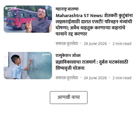
महाराष्ट्र बातम्या
Maharashtra ST News: शेतकरी कुटुंबांना
लग्नसराईसाठी दारात एसटी! परिवहन मंत्र्यांची
घोषणा; अवैध वाहतूक करणाऱ्या वाहनांचे
परवाने रद्द करणार
सकाळ वृत्तसेवा
26 June 2026
2
min read
एज्युकेशन जॉब्स
प्रज्ञाविकासाचा राजमार्ग : दुर्बल घटकांसाठी
शिष्यवृत्ती योजना
सकाळ वृत्तसेवा
24 June 2026
2
min read
आणखी वाचा