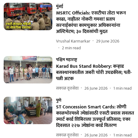
मुंबई
MSRTC Officials: एसटीचा तोटा भरून
काढा, नाहीतर नोकरी गमवा! प्रताप
सरनाईकांचा कामचुकार अधिकाऱ्यांना
अल्टिमेटम; ३० दिवसांची मुदत
Vrushal Karmarkar
29 June 2026
2
min read
पश्चिम महाराष्ट्र
Karad Bus Stand Robbery: कऱ्हाड
बसस्थानकातील जबरी चोरी उघडकीस; पती-
पत्नी अटक
सकाळ वृत्तसेवा
26 June 2026
1
min read
पुणे
ST Concession Smart Cards: लोणी
काळभोरमध्ये ज्येष्ठांसाठी एसटी प्रवास सवलत
स्मार्ट कार्ड शिबिराला उत्स्फूर्त प्रतिसाद; एका
दिवसात २२७ ज्येष्ठांना कार्ड वितरण
सकाळ वृत्तसेवा
26 June 2026
1
min read