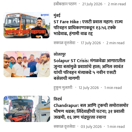
हबीबखान पठाण
21 July 2026
2
min read
मुंबई
ST Fare Hike : एसटी प्रवास महाग: राज्य
परिवहन प्राधिकरणाकडून १३.५६ टक्के
भाडेवाढ, हंगामी वाढ रद्द
सकाळ वृत्तसेवा
17 July 2026
2
min read
सोलापूर
Solapur ST Crisis: मंगळवेढा आगारातील
जुन्या बसांमुळे प्रवाशांचे हाल; अनिल सावंत
यांची परिवहन मंत्र्याकडे ५ नवीन एसटी
बसेसची मागणी
हुकूम मुलाणी ​
12 July 2026
1
min read
विदर्भ
Chandrapur: बस आणि ट्रकची समोरासमोर
भीषण धडक; सिंदेवाहीची घटना; ३१ प्रवासी
जखमी, १६ जण चंद्रपूरला रवाना
सकाळ वृत्तसेवा
03 July 2026
1
min read