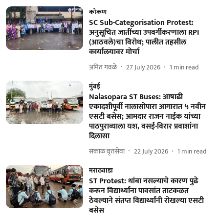
कोकण
SC Sub-Categorisation Protest:
अनुसूचित जातींच्या उपवर्गीकरणाला RPI
(आठवले)चा विरोध; पालीत तहसील
कार्यालयावर मोर्चा
अमित गवळे
27 July 2026
1
min read
मुंबई
Nalasopara ST Buses: आषाढी
एकादशीपूर्वी नालासोपारा आगारात ५ नवीन
एसटी बसेस; आमदार राजन नाईक यांच्या
पाठपुराव्याला यश, वसई-विरार प्रवाशांना
दिलासा
सकाळ वृत्तसेवा
22 July 2026
1
min read
मराठवाडा
ST Protest: थांबा नसल्याचे कारण पुढे
करून विद्यार्थ्यांना पावसांत ताटकळत
ठेवल्याने संतप्त विद्यार्थ्यांनी रोखल्या एसटी
बसेस