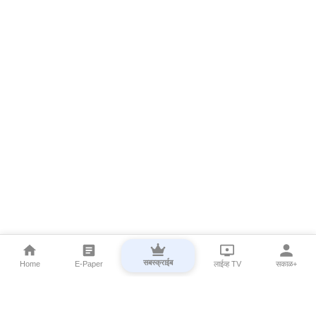
सबस्क्राईब
Home
E-Paper
लाईव्ह TV
सकाळ+