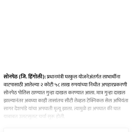
सोनपेठ (जि. हिंगोली):
प्रधानमंत्री घरकुल योजनेअंतर्गत लाभार्थीना
वाटपासाठी आलेल्या २ कोटी ५८ लाख रुपयांच्या निधीत अपहारप्रकरणी
सोनपेठ पोलिस ठाण्यात गुन्हा दाखल करण्यात आला. मात्र गुन्हा दाखल
झाल्यानंतर अवघ्या काही तासांतच सीटी लेव्हल टेक्निकल सेल अभियंता
सागर देशपांडे यांचा अपघाती मृत्यू झाला. त्यामुळे हा अपघात की घात
याबाबत उलटसुलट चर्चा सुरू होती.