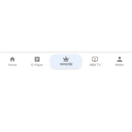
सबस्क्राईब
Home
E-Paper
लाईव्ह TV
सकाळ+
⌄
Marathi News