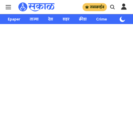
सबस्क्राईब
Epaper
ताज्या
देश
शहर
क्रीडा
Crime
साप्ताहिक