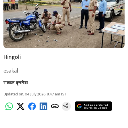
Hingoli
esakal
सकाळ वृत्तसेवा
Updated on
:
04 July 2026, 8:47 am
IST
Add as a preferred
source on Google