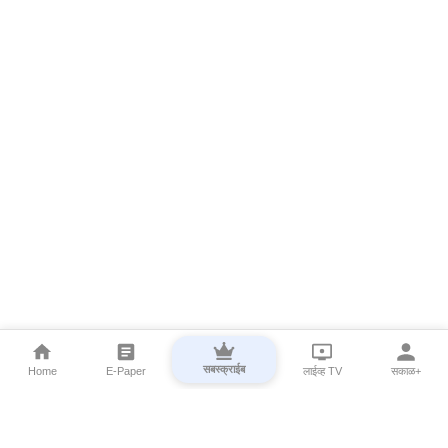
सबस्क्राईब
Home
E-Paper
लाईव्ह TV
सकाळ+