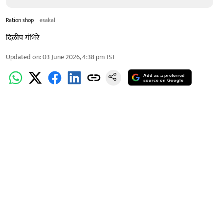
Ration shop
esakal
दिलीप गंभिरे
Updated on
:
03 June 2026, 4:38 pm
IST
Add as a preferred
source on Google