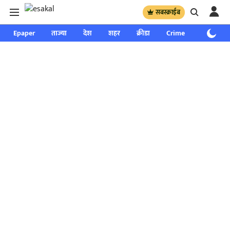
सबस्क्राईब
Epaper
ताज्या
देश
शहर
क्रीडा
Crime
साप्ताहिक