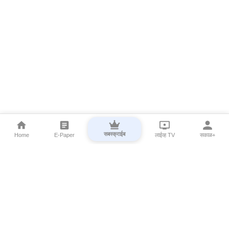
सबस्क्राईब
Home
E-Paper
लाईव्ह TV
सकाळ+