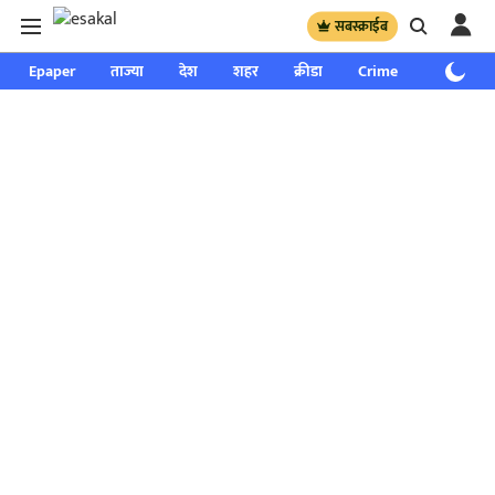
सबस्क्राईब
Epaper
ताज्या
देश
शहर
क्रीडा
Crime
साप्ताहिक