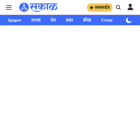
सबस्क्राईब
Epaper
ताज्या
देश
शहर
क्रीडा
Crime
साप्ताहिक