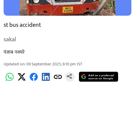
st bus accident
sakal
पंजाब नवघरे
Updated on
:
09 September 2025, 9:10 pm
IST
Add as a preferred
source on Google