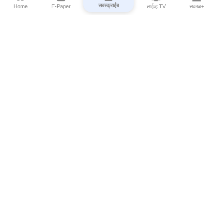
सबस्क्राईब
Home
E-Paper
लाईव्ह TV
सकाळ+
⌄
Marathi News
⌄
About Esakal
⌄
Digital Products
⌄
Sakal Programs
⌄
Print Products