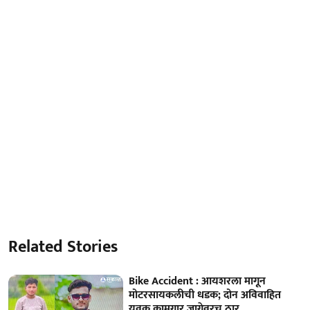
Related Stories
Bike Accident : आयशरला मागून
मोटरसायकलीची धडक; दोन अविवाहित
युवक कामगार जागेवरच ठार