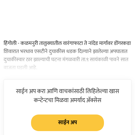
हिंगोली - कळमनुरी तालुक्यातील वारंगाफाटा ते नांदेड मार्गावर डोंगरकडा
शिवारात भरधाव एसटीने दुचाकीस धडक दिल्याने झालेल्या अपघातात
दुचाकीस्वार ठार झाल्याची घटना मंगळवारी ता.९ सायंकाळी पावने सात
वाजता घडली आहे.
साईन अप करा आणि वाचकांसाठी लिहिलेल्या खास
कन्टेन्टचा मिळवा अमर्याद ॲक्सेस
साईन अप