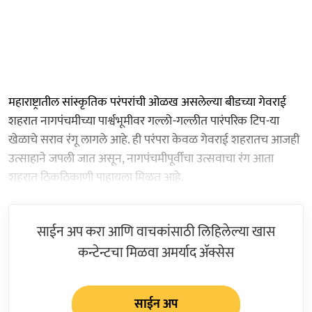
महाराष्ट्रातील सांस्कृतिक परंपरांची ओळख असलेल्या बीडच्या गेवराई
शहरात नागपंचमीच्या पार्श्वभूमीवर गल्लो-गल्लीत पारंपरिक टिप-या
खेळाचे सराव रंगू लागले आहे. ही परंपरा केवळ गेवराई शहरातच आजही
उत्साहाने जपली जात असून, नागपंचमीपूर्वीचा उत्सवाचा रंग आता
शहरात ठिकठिकाणी पाहायला मिळत आहे.
साईन अप करा आणि वाचकांसाठी लिहिलेल्या खास
कन्टेन्टचा मिळवा अमर्याद ॲक्सेस
साईन अप