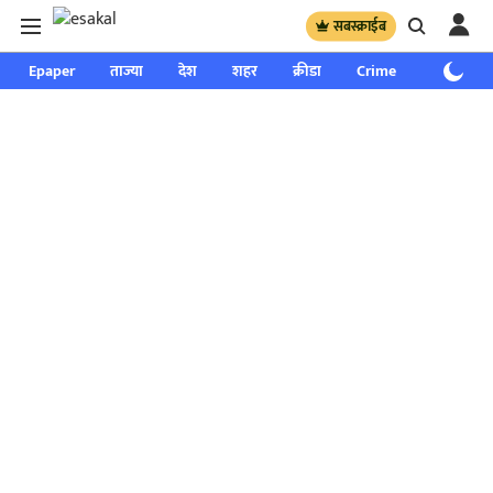
सबस्क्राईब
Epaper
ताज्या
देश
शहर
क्रीडा
Crime
साप्ताहिक