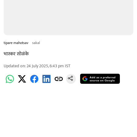
tipare mahotsav
sakal
भास्कर सोळंके
Updated on
:
24 July 2025, 6:43 pm
IST
Add as a preferred
source on Google