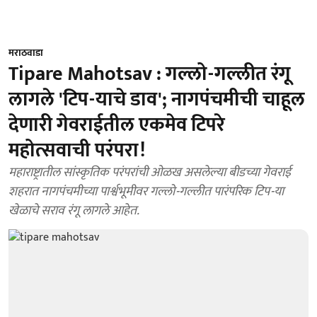
मराठवाडा
Tipare Mahotsav : गल्लो-गल्लीत रंगू
लागले 'टिप-याचे डाव'; नागपंचमीची चाहूल
देणारी गेवराईतील एकमेव टिपरे
महोत्सवाची परंपरा!
महाराष्ट्रातील सांस्कृतिक परंपरांची ओळख असलेल्या बीडच्या गेवराई
शहरात नागपंचमीच्या पार्श्वभूमीवर गल्लो-गल्लीत पारंपरिक टिप-या
खेळाचे सराव रंगू लागले आहेत.