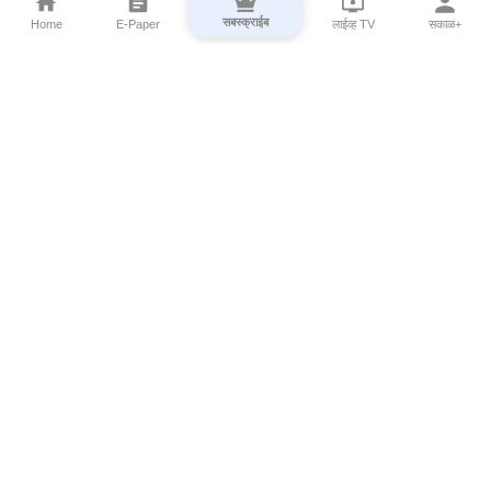
सबस्क्राईब
Home
E-Paper
लाईव्ह TV
सकाळ+
⌄
Marathi News
⌄
About Esakal
⌄
Digital Products
⌄
Sakal Programs
⌄
Print Products