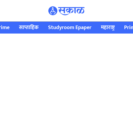
rime
साप्ताहिक
Studyroom Epaper
महाराष्ट्र
Pri