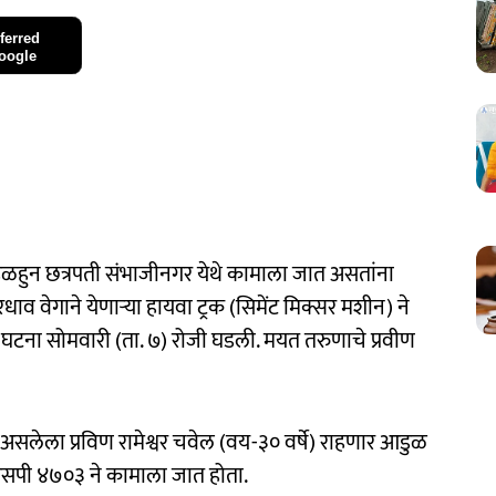
ferred
oogle
ळहुन छत्रपती संभाजीनगर येथे कामाला जात असतांना
व वेगाने येणाऱ्या हायवा ट्रक (सिमेंट मिक्सर मशीन) ने
ी घटना सोमवारी (ता. ७) रोजी घडली. मयत तरुणाचे प्रवीण
लेला प्रविण रामेश्वर चवेल (वय-३० वर्षे) राहणार आडुळ
३७ एसपी ४७०३ ने कामाला जात होता.