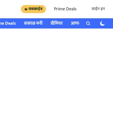
Prime Deals
साईन इन
सबस्क्राईब
me Deals
सकाळ मनी
प्रीमियर
आणखी
राशी भविष्य