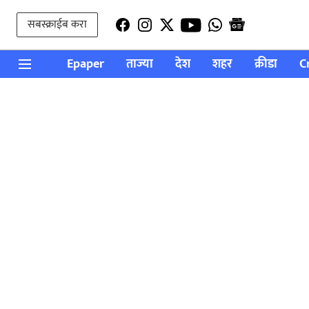
सबस्क्राईब करा
Epaper
ताज्या
देश
शहर
क्रीडा
C