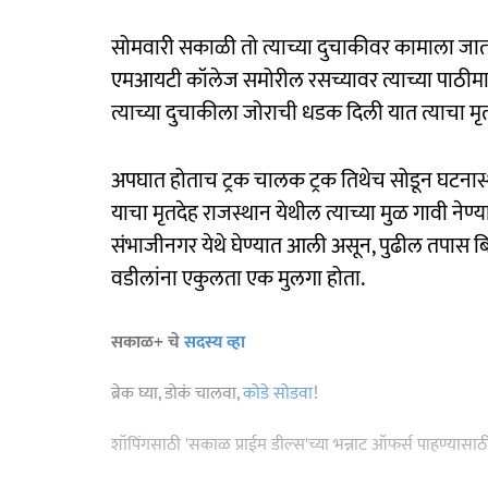
सोमवारी सकाळी तो त्याच्या दुचाकीवर कामाला जा
एमआयटी कॉलेज समोरील रसच्यावर त्याच्या पाठीमाग
त्याच्या दुचाकीला जोराची धडक दिली यात त्याचा मृत
अपघात होताच ट्रक चालक ट्रक तिथेच सोडून घटनास
याचा मृतदेह राजस्थान येथील त्याच्या मुळ गावी ने
संभाजीनगर येथे घेण्यात आली असून, पुढील तपास बि
वडीलांना एकुलता एक मुलगा होता.
सकाळ+ चे
सदस्य व्हा
ब्रेक घ्या, डोकं चालवा,
कोडे सोडवा
!
शॉपिंगसाठी 'सकाळ प्राईम डील्स'च्या भन्नाट ऑफर्स पाहण्यासा