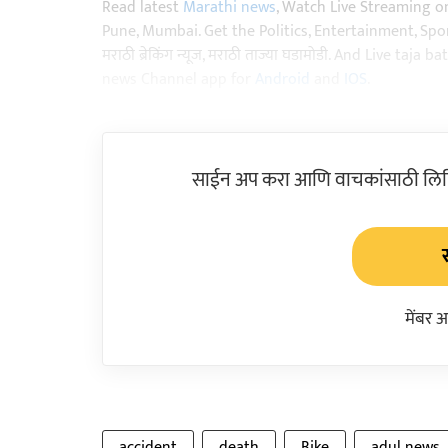
Read latest
Marathi news
, Watch Live Streaming o
Pune, Mumbai. Get the Politics, Entertainment, Sports
मराठी ब्रेकिंग न्यूज, मराठी ताज्या घडामोडी. And Live t
news Channel app for
Android
and
IOS
.
साईन अप करा आणि वाचकांसाठी लिहिल
मेंबर 
accident
death
Bike
adul news