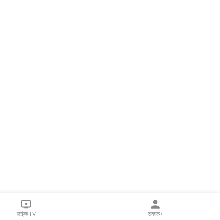
लाईव्ह TV
सकाळ+