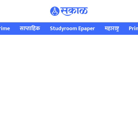
rime
साप्ताहिक
Studyroom Epaper
महाराष्ट्र
Pri