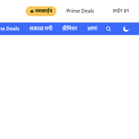
Prime Deals
साईन इन
सबस्क्राईब
me Deals
सकाळ मनी
प्रीमियर
आणखी
राशी भविष्य