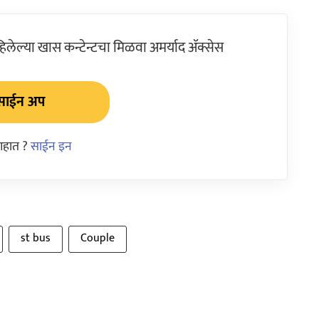
ेल्या खास कन्टेन्टचा मिळवा अमर्याद ॲक्सेस
साईन अप
आहात ?
साईन इन
st bus
Couple