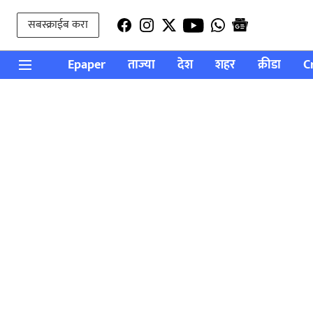
सबस्क्राईब करा
Epaper
ताज्या
देश
शहर
क्रीडा
C