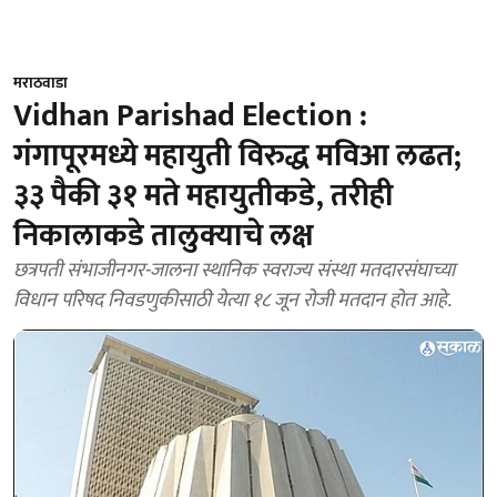
मराठवाडा
Vidhan Parishad Election :
गंगापूरमध्ये महायुती विरुद्ध मविआ लढत;
३३ पैकी ३१ मते महायुतीकडे, तरीही
निकालाकडे तालुक्याचे लक्ष
छत्रपती संभाजीनगर-जालना स्थानिक स्वराज्य संस्था मतदारसंघाच्या
विधान परिषद निवडणुकीसाठी येत्या १८ जून रोजी मतदान होत आहे.