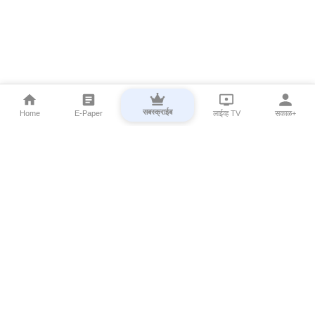
सबस्क्राईब
Home
E-Paper
लाईव्ह TV
सकाळ+
⌄
Marathi News
⌄
About Esakal