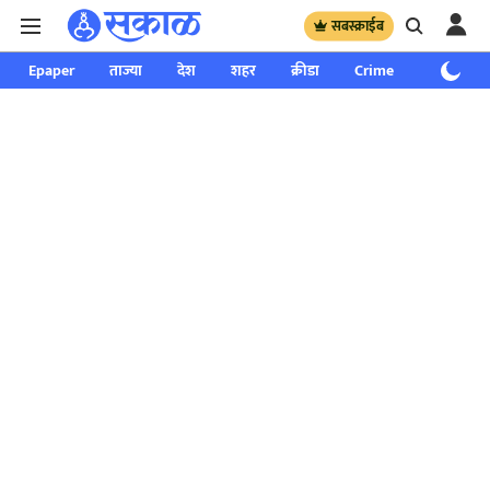
सबस्क्राईब
Epaper
ताज्या
देश
शहर
क्रीडा
Crime
साप्ताहिक