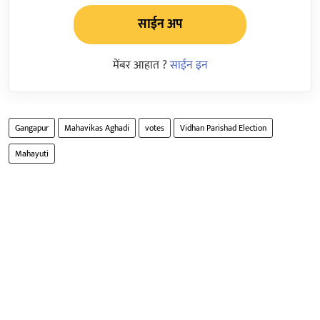
साईन अप
मेंबर आहात ?
साईन इन
Gangapur
Mahavikas Aghadi
votes
Vidhan Parishad Election
Mahayuti