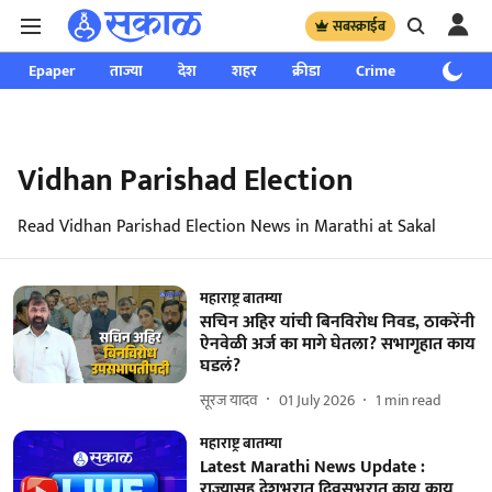
सबस्क्राईब
Epaper
ताज्या
देश
शहर
क्रीडा
Crime
साप्ताहिक
Vidhan Parishad Election
Read Vidhan Parishad Election News in Marathi at Sakal
महाराष्ट्र बातम्या
सचिन अहिर यांची बिनविरोध निवड, ठाकरेंनी
ऐनवेळी अर्ज का मागे घेतला? सभागृहात काय
घडलं?
सूरज यादव
01 July 2026
1
min read
महाराष्ट्र बातम्या
Latest Marathi News Update :
राज्यासह देशभरात दिवसभरात काय काय