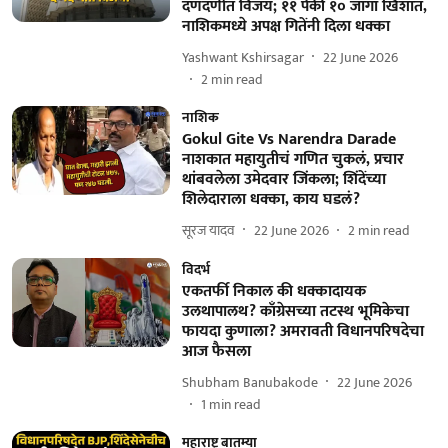
दणदणीत विजय; ११ पैकी १० जागा खिशात,
नाशिकमध्ये अपक्ष गितेंनी दिला धक्का
Yashwant Kshirsagar
22 June 2026
2
min read
नाशिक
Gokul Gite Vs Narendra Darade
नाशकात महायुतीचं गणित चुकलं, प्रचार
थांबवलेला उमेदवार जिंकला; शिंदेंच्या
शिलेदाराला धक्का, काय घडलं?
सूरज यादव
22 June 2026
2
min read
विदर्भ
एकतर्फी निकाल की धक्कादायक
उलथापालथ? काँग्रेसच्या तटस्थ भूमिकेचा
फायदा कुणाला? अमरावती विधानपरिषदेचा
आज फैसला
Shubham Banubakode
22 June 2026
1
min read
महाराष्ट्र बातम्या