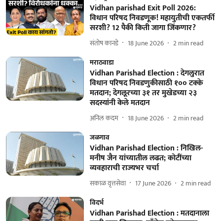
Vidhan parishad Exit Poll 2026:
विधान परिषद निवडणूक! महायुतीची एकतर्फी
सरशी? 12 पैकी किती जागा जिंकणार?
संतोष कानडे
18 June 2026
2
min read
मराठवाडा
Vidhan Parishad Election : देगलुरात
विधान परिषद निवडणुकीसाठी १०० टक्के
मतदान; देगलूरच्या ३१ तर मुखेडच्या २३
सदस्यांनी केले मतदान
अनिल कदम
18 June 2026
2
min read
जळगाव
Vidhan Parishad Election : निखिल-
मनीष जैन यांच्यातील लढत; कोटींच्या
व्यवहाराची राज्यभर चर्चा
सकाळ वृत्तसेवा
17 June 2026
2
min read
विदर्भ
Vidhan Parishad Election : मतदानाला