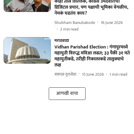
काही तास शिल्लक, काँग्रेस उमेदवाराचा
डिजिटल प्रचार, पण पक्षाची भूमिका वेगळीच,
नेमकं घडतंय काय?
Shubham Banubakode
16 June 2026
2
min read
मराठवाडा
Vidhan Parishad Election : गंगापूरमध्ये
महायुती विरुद्ध मविआ लढत; ३३ पैकी ३१ मते
महायुतीकडे, तरीही निकालाकडे तालुक्याचे
लक्ष
सकाळ वृत्तसेवा
15 June 2026
1
min read
आणखी वाचा