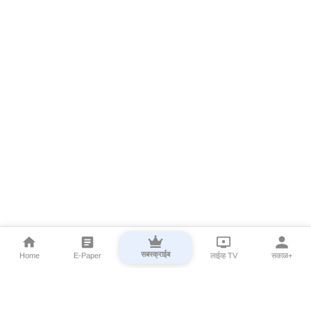
सबस्क्राईब
Home
E-Paper
लाईव्ह TV
सकाळ+