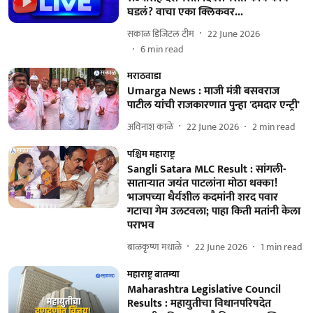
घडलं? वाचा एका क्लिकवर...
सकाळ डिजिटल टीम
22 June 2026
6
min read
मराठवाडा
Umarga News : माजी मंत्री बसवराज
पाटील यांची राजकारणात पुन्हा 'दमदार एन्ट्री'
अविनाश काळे
22 June 2026
2
min read
पश्चिम महाराष्ट्र
Sangli Satara MLC Result : सांगली-
साताऱ्यात जयंत पाटलांना मोठा धक्का!
भाजपच्या धैर्यशील कदमांनी शरद पवार
गटाचा गेम उलटवला; पाहा किती मतांनी केला
पराभव
बाळकृष्ण मधाळे
22 June 2026
1
min read
महाराष्ट्र बातम्या
Maharashtra Legislative Council
Results : महायुतीचा विधानपरिषदेत