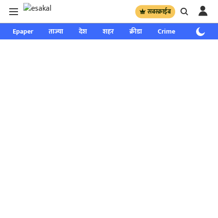
सबस्क्राईब
Epaper
ताज्या
देश
शहर
क्रीडा
Crime
साप्ताहिक