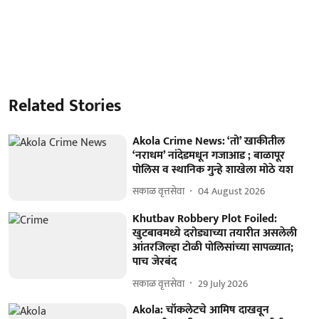
Related Stories
Akola Crime News: ‘तो’ खाकीतील
‘नराधम’ नांदेडमधून गजाआड ; बाळापूर
पोलिस व स्थानिक गुन्हे शाखेला मोठे यश
सकाळ वृत्तसेवा
04 August 2026
Khutbav Robbery Plot Foiled:
खुटबावमध्ये दरोड्याच्या तयारीत असलेली
आंतरजिल्हा टोळी पोलिसांच्या सापळ्यात;
पाच जेरबंद
सकाळ वृत्तसेवा
29 July 2026
Akola: चॉकलेटचे आमिष दाखवून