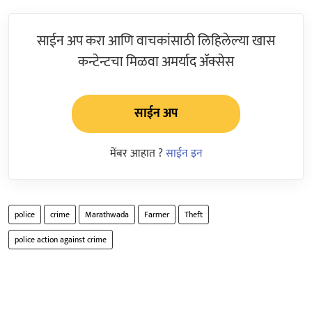
साईन अप करा आणि वाचकांसाठी लिहिलेल्या खास
कन्टेन्टचा मिळवा अमर्याद ॲक्सेस
साईन अप
मेंबर आहात ?
साईन इन
police
crime
Marathwada
Farmer
Theft
police action against crime