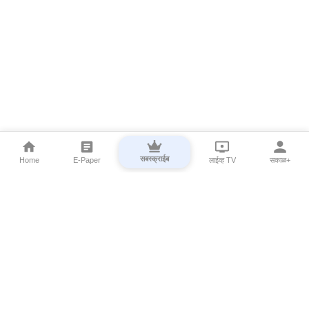
सबस्क्राईब
Home
E-Paper
लाईव्ह TV
सकाळ+
⌄
Marathi News