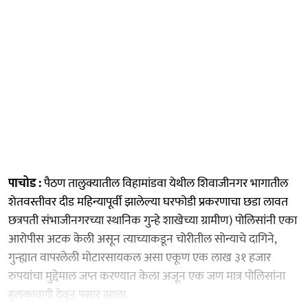
पाचोड :
पैठण तालुक्यातील विहामांडवा येथील शिवाजीनगर भागातील
शेतवस्तीवर दीड महिन्यापूर्वी झालेल्या घरफोडी प्रकरणाचा छडा लावत
छत्रपती संभाजीनगरच्या स्थानिक गुन्हे शाखेच्या ग्रामीण) पोलिसांनी एका
आरोपीस अटक केली असून त्याच्याकडून चोरीतील सोन्याचे दागिने,
गुन्ह्यात वापरलेली मोटारसायकल असा एकूण एक लाख ३१ हजार
रुपयांचा मुद्देमाल जप्त करण्यात केला अजून एक जण मात्र पोलिसांना
हुलकावणी देवून पसार झाला.