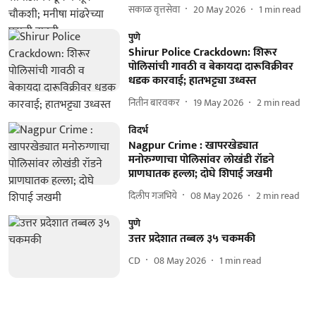
सकाळ वृत्तसेवा
20 May 2026
1
min read
पुणे
Shirur Police Crackdown: शिरूर
पोलिसांची गावठी व बेकायदा दारूविक्रीवर
धडक कारवाई; हातभट्ट्या उध्वस्त
नितीन बारवकर
19 May 2026
2
min read
विदर्भ
Nagpur Crime : खापरखेड्यात
मनोरुग्णाचा पोलिसांवर लोखंडी रॉडने
प्राणघातक हल्ला; दोघे शिपाई जखमी
दिलीप गजभिये
08 May 2026
2
min read
पुणे
उत्तर प्रदेशात तब्बल ३५ चकमकी
CD
08 May 2026
1
min read