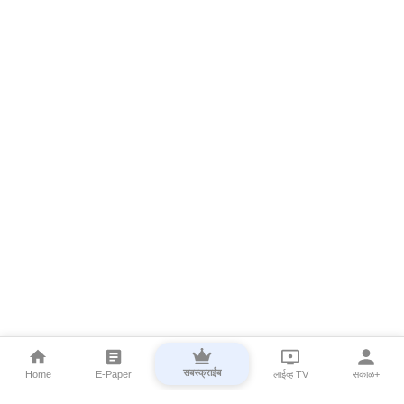
सबस्क्राईब
Home
E-Paper
लाईव्ह TV
सकाळ+