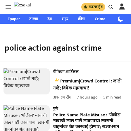
सबस्क्राईब
Epaper
ताज्या
देश
शहर
क्रीडा
Crime
साप्ताहिक
police action against crime
प्रीमियम आर्टिकल
Premium|Crowd Control : लाठी
नव्हे; विवेक महत्त्वाचा!
अवतरण टीम
7 hours ago
5
min read
पुणे
Police Name Plate Misuse : 'पोलीस'
नावाची लाल पाटी लावणाऱ्या खासगी
वाहनांवर थेट कारवाई होणार; राज्यभरात