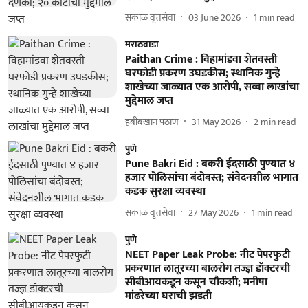
सकाळ वृत्तसेवा
03 June 2026
1
min read
मराठवाडा
Paithan Crime : विहामांडवा शेतवस्ती
घरफोडी प्रकरण उघडकीस; स्थानिक गुन्हे
शाखेच्या जाळ्यात एक आरोपी, सव्वा लाखांचा
मुद्देमाल जप्त
हबीबखान पठाण
31 May 2026
2
min read
पुणे
Pune Bakri Eid : बकरी ईदसाठी पुण्यात ४
हजार पोलिसांचा बंदोबस्त; संवेदनशील भागात
कडक सुरक्षा व्यवस्था
सकाळ वृत्तसेवा
27 May 2026
1
min read
पुणे
NEET Paper Leak Probe: नीट पेपरफुटी
प्रकरणात लातूरच्या बालरोग तज्ज्ञ डॉक्टरची
सीबीआयकडून कसून चौकशी; मनीषा
मांढरेच्या घराची झडती