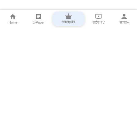
सबस्क्राईब
Home
E-Paper
लाईव्ह TV
सकाळ+
⌄
Marathi News
⌄
About Esakal
⌄
Digital Products
⌄
Sakal Programs