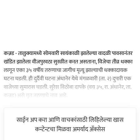
​कन्नड - तालुक्यामध्ये सोमवारी सायंकाळी झालेल्या वादळी पावसानंतर
खंडित झालेला वीजपुरवठा सुरळीत करत असताना, विजेचा तीव्र धक्का
लागून एका ३५ वर्षीय तरुणाचा जागीच मृत्यू झाल्याची धक्कादायक
घटना घडली. ही दुर्दैवी घटना अंधानेर येथे मंगळवारी (ता. २) दुपारी एक
वाजेच्या सुमारास घडली. सुरेश विठोबा दापके (वय ३५, रा. अंधानेर, ता.
कन्नड) असे मृत तरुणाचे नाव आहे.
साईन अप करा आणि वाचकांसाठी लिहिलेल्या खास
कन्टेन्टचा मिळवा अमर्याद ॲक्सेस