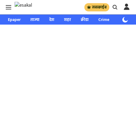
सबस्क्राईब
Epaper
ताज्या
देश
शहर
क्रीडा
Crime
साप्ताहिक