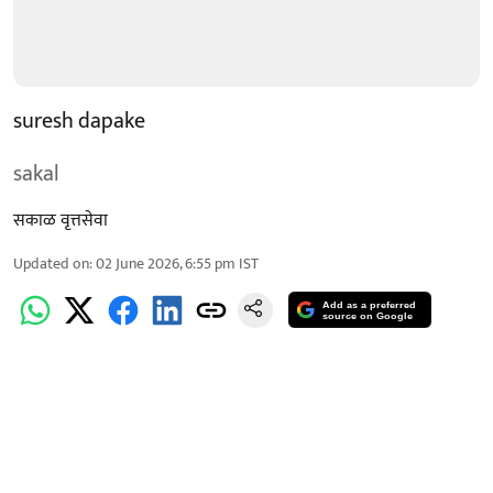
suresh dapake
sakal
सकाळ वृत्तसेवा
Updated on
:
02 June 2026, 6:55 pm
IST
Add as a preferred
source on Google