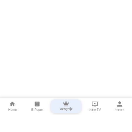
सबस्क्राईब
Home
E-Paper
लाईव्ह TV
सकाळ+