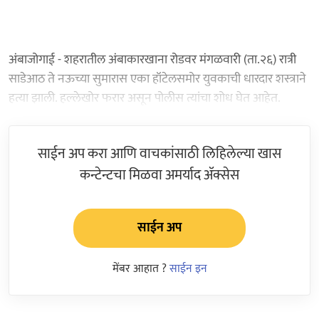
अंबाजोगाई - शहरातील अंबाकारखाना रोडवर मंगळवारी (ता.२६) रात्री
साडेआठ ते नऊच्या सुमारास एका हॉटेलसमोर युवकाची धारदार शस्त्राने
हत्या झाली. हल्लेखोर फरार असून पोलीस त्यांचा शोध घेत आहेत.
साईन अप करा आणि वाचकांसाठी लिहिलेल्या खास
कन्टेन्टचा मिळवा अमर्याद ॲक्सेस
साईन अप
मेंबर आहात ?
साईन इन