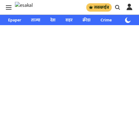
सबस्क्राईब
Epaper
ताज्या
देश
शहर
क्रीडा
Crime
साप्ताहिक