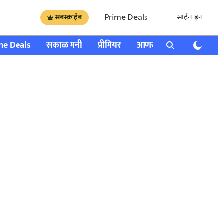
Prime Deals
साईन इन
सबस्क्राईब
me Deals
सकाळ मनी
प्रीमियर
आणखी
राशी भविष्य