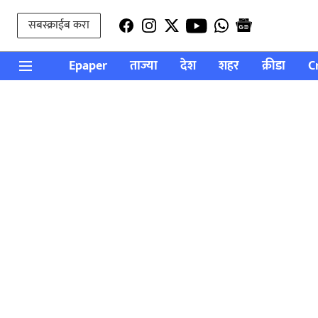
सबस्क्राईब करा
Epaper
ताज्या
देश
शहर
क्रीडा
C