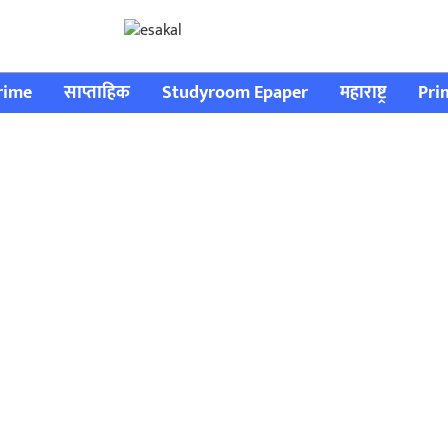
rime
साप्ताहिक
Studyroom Epaper
महाराष्ट्र
Pri