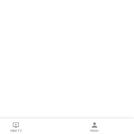
लाईव्ह TV
सकाळ+