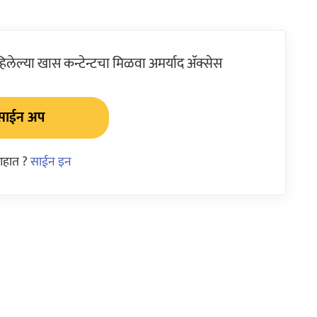
ेल्या खास कन्टेन्टचा मिळवा अमर्याद ॲक्सेस
साईन अप
आहात ?
साईन इन