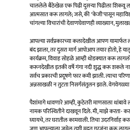
चाललेले बैठेखेळ एक पिढी दुसऱ्या पिढीला शिकवू ला
आत्मसात करू लागले; जसे, की "केजी'पासून महाविद्याल
चांगल्या विचारांची देवाणघेवाणही व्याख्यान, मुलाखत,
आपल्या सर्वप्रकारच्या कलादेखील आपण यामार्फत लो
बंद झाला, तर दुसरा मार्ग आपोआप तयार होतो, हे य
कार्यक्रम, विवाह सोहळे आम्ही थोडक्‍यात करू लागलो.
करूनदेखील इतकी वर्षे गंगा नदी शुद्ध करू शकले नाह
सर्वच प्रकारची प्रदूषणे फार कमी झाली. त्याचा परिणाम 
अन्नसाखळी न तुटता निसर्गसंतुलन झाले. वेगवेगळ्या 
पैशांमागे धावणारे आम्ही, कुठेतरी माणसाला थांबावे ला
नामक परिस्थितीने दाखवून दिले. मी, माझे करता- क
घ्यायचे, तर घरातील कामवाली. तिचा उदरनिर्वाह कस
जण आपल्याला जमेल तशी मदत गरजूंना करू लाग