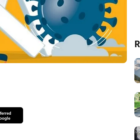
R
ferred
oogle