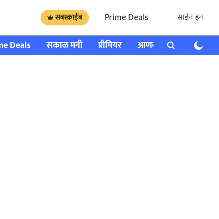
Prime Deals
साईन इन
सबस्क्राईब
me Deals
सकाळ मनी
प्रीमियर
आणखी
राशी भविष्य