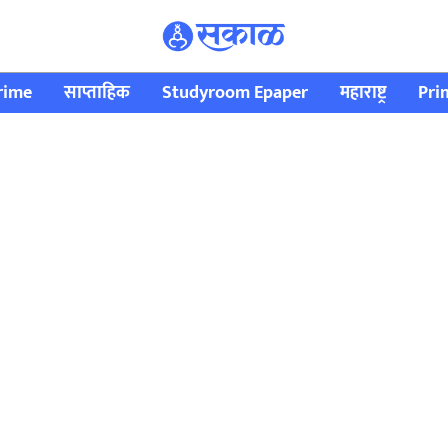
rime
साप्ताहिक
Studyroom Epaper
महाराष्ट्र
Pri