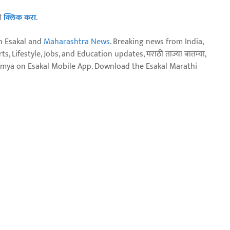
ठी
क्लिक करा
.
n Esakal and
Maharashtra News
. Breaking news from India,
, Lifestyle, Jobs, and Education updates, मराठी ताज्या बातम्या,
aja batmya on Esakal Mobile App. Download the Esakal Marathi