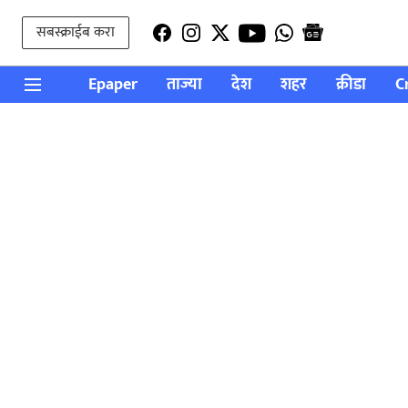
सबस्क्राईब करा
Epaper
ताज्या
देश
शहर
क्रीडा
C