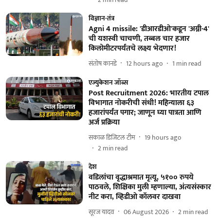
विज्ञान-तंत्र
Agni 4 missile: 'डीआरडीओ'कडून 'अग्नी-4'
ची यशस्वी चाचणी, तब्बल चार हजार
किलोमीटरपर्यंतचे लक्ष्य भेदणार!
संतोष कानडे
12 hours ago
1
min read
एज्युकेशन जॉब्स
Post Recruitment 2026: भारतीय टपाल
विभागात नोकरीची संधी! महिन्याला ६३
हजारांपर्यंत पगार; जाणून घ्या पात्रता आणि
अर्ज प्रक्रिया
सकाळ डिजिटल टीम
19 hours ago
2
min read
देश
वडिलांचा वृद्धाश्रमात मृत्यू, ५१०० रुपये
पाठवले, शिक्षिका मुली म्हणाल्या, अंत्यसंस्कार
नीट करा, व्हिडीओ कॉलवर दाखवा
सूरज यादव
06 August 2026
2
min read