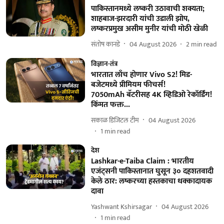
पाकिस्तानमध्ये लष्करी उठावाची शक्यता;
शाहबाज-झरदारी यांची उडाली झोप,
लष्करप्रमुख असीम मुनीर यांची मोठी खेळी
संतोष कानडे
04 August 2026
2
min read
विज्ञान-तंत्र
भारतात लाँच होणार Vivo S2! मिड-
बजेटमध्ये प्रीमियम फीचर्स!
7050mAh बॅटरीसह 4K व्हिडिओ रेकॉर्डिंग!
किंमत फक्त...
सकाळ डिजिटल टीम
04 August 2026
1
min read
देश
Lashkar-e-Taiba Claim : भारतीय
एजंट्सनी पाकिस्तानात घुसून ३० दहशतवादी
केले ठार: लष्करच्या हस्तकाचा धक्कादायक
दावा
Yashwant Kshirsagar
04 August 2026
1
min read