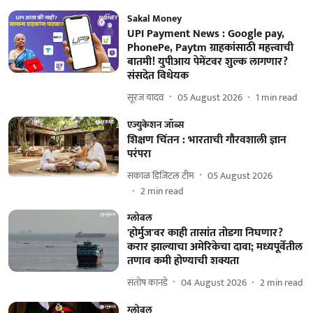
Sakal Money
UPI Payment News : Google pay,
PhonePe, Paytm ग्राहकांसाठी महत्त्वाची
बातमी! युपीआय पेमेंटवर शुल्क लागणार?
संसदेत विधेयक
सूरज यादव
05 August 2026
1
min read
एज्युकेशन जॉब्स
शिक्षण चिंतन : भारताची गौरवशाली ज्ञान
परंपरा
सकाळ डिजिटल टीम
05 August 2026
2
min read
ग्लोबल
'होर्मुज'वर काही तासांत तोडगा निघणार?
करार झाल्याचा अमेरिकेचा दावा; मध्यपूर्वेतील
तणाव कमी होण्याची शक्यता
संतोष कानडे
04 August 2026
2
min read
ग्लोबल