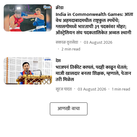
क्रीडा
India in Commonwealth Games: आता
वेध अहमदाबादमधील राष्ट्रकुल स्पर्धेचे;
ग्लासगोमध्ये भारताची ३९ पदकांवर मोहर;
ऑस्ट्रेलियन संघ पदकतालिकेत अव्वल स्थानी
सकाळ वृत्तसेवा
03 August 2026
2
min read
देश
भाजपनं तिकीट कापलं, पदही काढून घेतलं;
माजी खासदार बनला शिक्षक, म्हणाले, पेन्शन
तरी मिळेल
सूरज यादव
03 August 2026
1
min read
आणखी वाचा