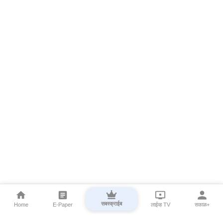
सबस्क्राईब
Home
E-Paper
लाईव्ह TV
सकाळ+