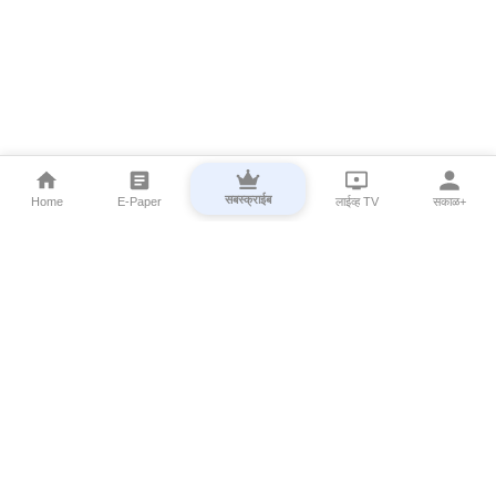
सबस्क्राईब
Home
E-Paper
लाईव्ह TV
सकाळ+
⌄
Marathi News
⌄
About Esakal