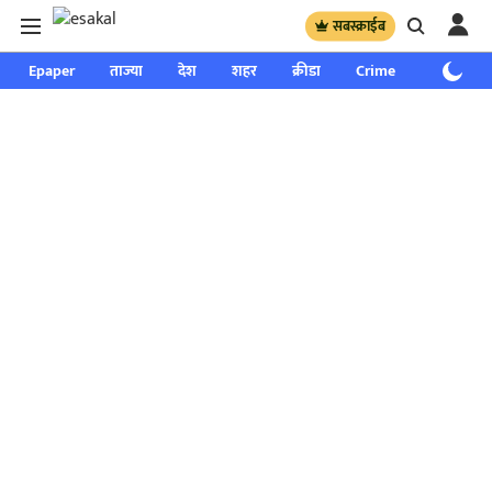
सबस्क्राईब
Epaper
ताज्या
देश
शहर
क्रीडा
Crime
साप्ताहिक