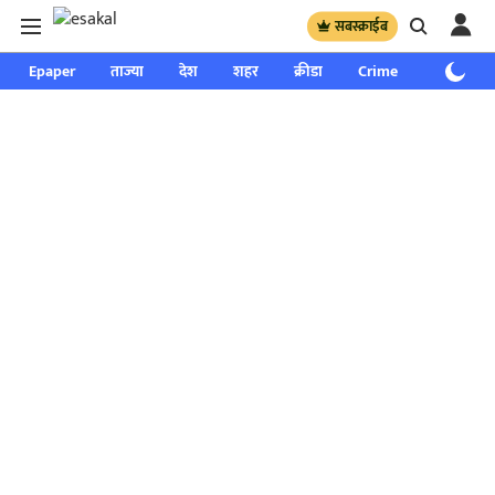
सबस्क्राईब
Epaper
ताज्या
देश
शहर
क्रीडा
Crime
साप्ताहिक