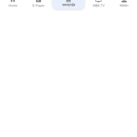
सबस्क्राईब
Home
E-Paper
लाईव्ह TV
सकाळ+
⌄
Marathi News
⌄
About Esakal
⌄
Digital Products
⌄
Sakal Programs
⌄
Print Products