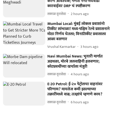
करणे आवश्यक; गणेश नगर-मेघवाडी
कारवाईवर DRP चं स्पष्टीकरण
सकाळ वृत्तसेवा
2 hours ago
Mumbai Local: मुंबई लोकल प्रवाशांनो
तिकीट सांभाळा! मध्य-पश्चिम रेल्वे प्रशासनाने
मोठा निर्णय घेतला; विनातिकीट प्रवासाला
आळा बसणार
Vrushal Karmarkar
3 hours ago
Navi Mumbai News: भुयारी मार्गात
अडथळा, मोरबे जलवाहिनी हलवणार;
कोट्यवधींच्या खर्चाला मंजुरी
सकाळ वृत्तसेवा
4 hours ago
E-20 Petrol: ई-२० पेट्रोलचा वाहनांवर
परिणाम? मायलेज कमी झाल्याच्या
तक्रारींमध्ये वाढ; तज्ज्ञांचे म्हणणे काय?
सकाळ वृत्तसेवा
6 hours ago