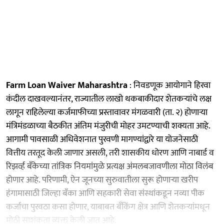
Farm Loan Waiver Maharashtra
: निवडणूक आयोगाने हिरवा
कंदील दाखवल्यानंतर, राज्यातील लाखो थकबाकीदार शेतकऱ्यांचे लक्ष
लागून राहिलेल्या कर्जमाफीच्या प्रस्तावावर मंगळवारी (ता. २) होणाऱ्या
मंत्रिमंडळाच्या बैठकीत अंतिम मंजुरीची मोहर उमटण्याची शक्यता आहे.
आगामी पावसाळी अधिवेशनात पुरवणी मागण्यांद्वारे या योजनेसाठी
वित्तीय तरतूद केली जाणार असली, तरी शासकीय धोरण आणि नाबार्ड व
रिझर्व्ह बँकेच्या तांत्रिक नियमांमुळे प्रत्यक्ष अंमलबजावणीला मोठा विलंब
होणार आहे. परिणामी, ऐन जूनच्या सुरुवातीला सुरू होणाऱ्या खरीप
हंगामासाठी जिल्हा बँका आणि सहकारी सेवा संस्थांकडून नव्या पीक
कर्जाचा पुरवठा कसा होणार, याबाबत बँकिंग क्षेत्र आणि शेतकऱ्यांमधून
मोठी साशंकता व्यक्त केली जात आहे.