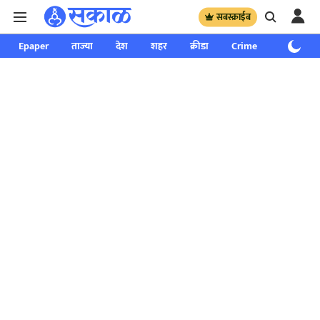
सबस्क्राईब
Epaper
ताज्या
देश
शहर
क्रीडा
Crime
साप्ताहिक