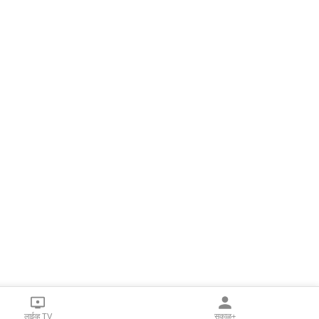
लाईव्ह TV
सकाळ+