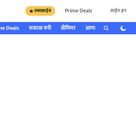
Prime Deals
साईन इन
सबस्क्राईब
me Deals
सकाळ मनी
प्रीमियर
आणखी
राशी भविष्य