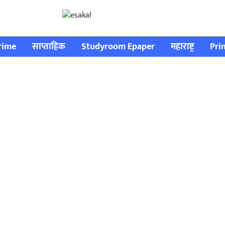
rime
साप्ताहिक
Studyroom Epaper
महाराष्ट्र
Pri