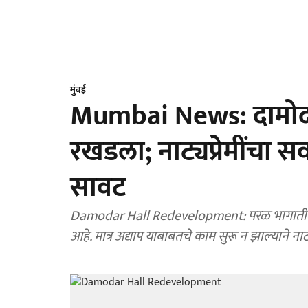
मुंबई
Mumbai News: दामोदर
रखडला; नाट्यप्रेमींचा स
सावट
Damodar Hall Redevelopment: परळ भागातील दा
आहे. मात्र अद्याप याबाबतचे काम सुरू न झाल्याने नाट्