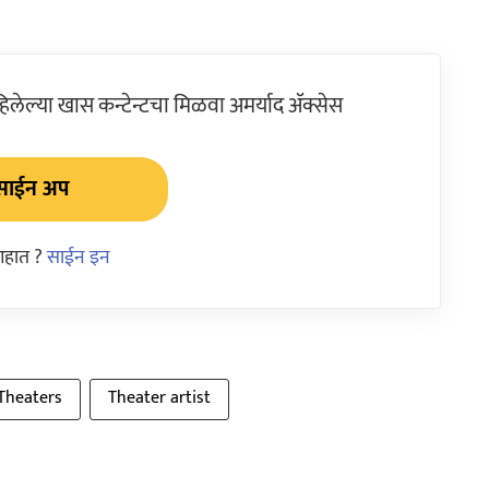
ेल्या खास कन्टेन्टचा मिळवा अमर्याद ॲक्सेस
साईन अप
आहात ?
साईन इन
Theaters
Theater artist