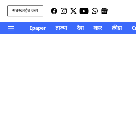
सबस्क्राईब करा
Epaper
ताज्या
देश
शहर
क्रीडा
C