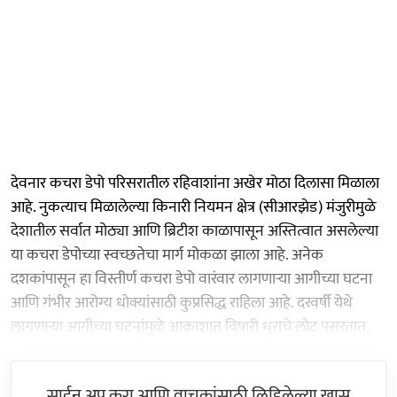
देवनार कचरा डेपो परिसरातील रहिवाशांना अखेर मोठा दिलासा मिळाला
आहे. नुकत्याच मिळालेल्या किनारी नियमन क्षेत्र (सीआरझेड) मंजुरीमुळे
देशातील सर्वात मोठ्या आणि ब्रिटीश काळापासून अस्तित्वात असलेल्या
या कचरा डेपोच्या स्वच्छतेचा मार्ग मोकळा झाला आहे. अनेक
दशकांपासून हा विस्तीर्ण कचरा डेपो वारंवार लागणाऱ्या आगीच्या घटना
आणि गंभीर आरोग्य धोक्यांसाठी कुप्रसिद्ध राहिला आहे. दरवर्षी येथे
लागणाऱ्या आगीच्या घटनांमुळे आकाशात विषारी धुराचे लोट पसरतात.
साईन अप करा आणि वाचकांसाठी लिहिलेल्या खास