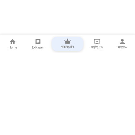
सबस्क्राईब
Home
E-Paper
लाईव्ह TV
सकाळ+
⌄
Marathi News
⌄
About Esakal