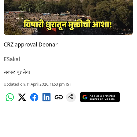
CRZ approval Deonar
ESakal
सकाळ वृत्तसेवा
Updated on
:
11 April 2026, 11:53 pm
IST
Add as a preferred
source on Google