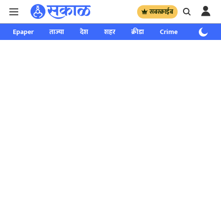
सबस्क्राईब
Epaper
ताज्या
देश
शहर
क्रीडा
Crime
साप्ताहिक