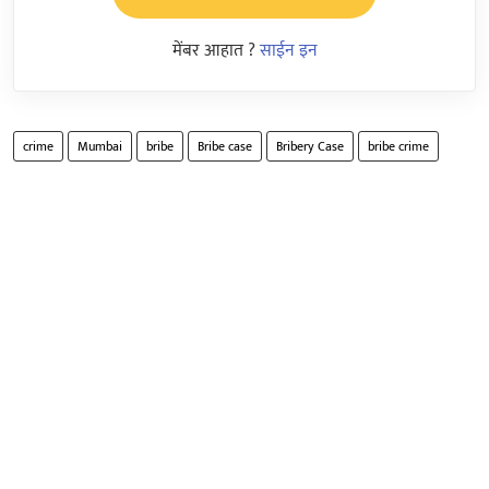
मेंबर आहात ?
साईन इन
crime
Mumbai
bribe
Bribe case
Bribery Case
bribe crime