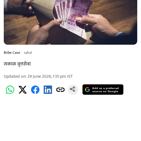
Bribe Case
sakal
सकाळ वृत्तसेवा
Updated on
:
29 June 2026, 1:10 pm
IST
Add as a preferred
source on Google