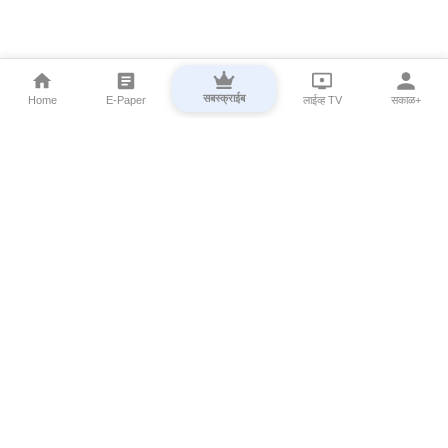
सबस्क्राईब
Home
E-Paper
लाईव्ह TV
सकाळ+
⌄
Marathi News
⌄
About Esakal
⌄
Digital Products