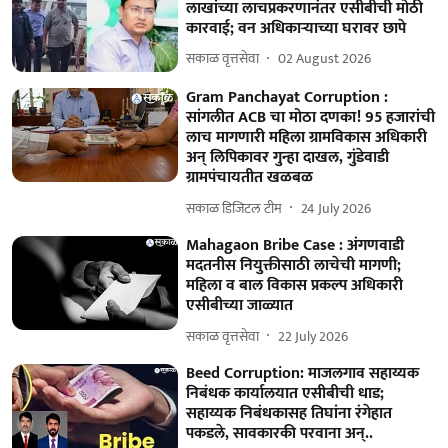
लाखांच्या लाचप्रकरणानंतर एसीबीची मोठी
कारवाई; वन अधिकाऱ्याच्या घरावर छापे
सकाळ वृत्तसेवा
02 August 2026
Gram Panchayat Corruption :
सांगलीत ACB चा मोठा दणका! 95 हजारांची
लाच मागणारी महिला ग्रामविकास अधिकारी
अन् लिपिकावर गुन्हा दाखल, गुंडेवाडी
ग्रामपंचायतीत खळबळ
सकाळ डिजिटल टीम
24 July 2026
Mahagaon Bribe Case : अंगणवाडी
मदतनीस नियुक्तीसाठी लाचेची मागणी;
महिला व बाल विकास प्रकल्प अधिकारी
एसीबीच्या जाळ्यात
सकाळ वृत्तसेवा
22 July 2026
Beed Corruption: माजलगाव सहाय्यक
निबंधक कार्यालयात एसीबीची धाड;
सहाय्यक निबंधकासह तिघांना रंगेहात
पकडले, सावकारकी परवाना अन्..