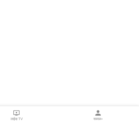
लाईव्ह TV
सकाळ+