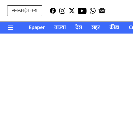
सबस्क्राईब करा
Epaper
ताज्या
देश
शहर
क्रीडा
C