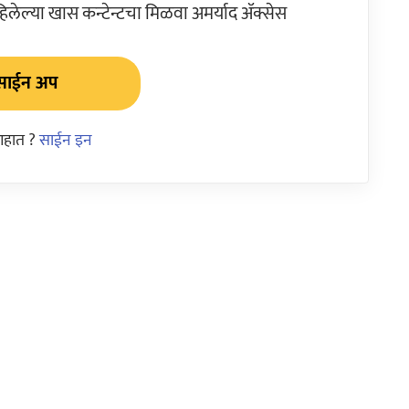
ेल्या खास कन्टेन्टचा मिळवा अमर्याद ॲक्सेस
साईन अप
आहात ?
साईन इन