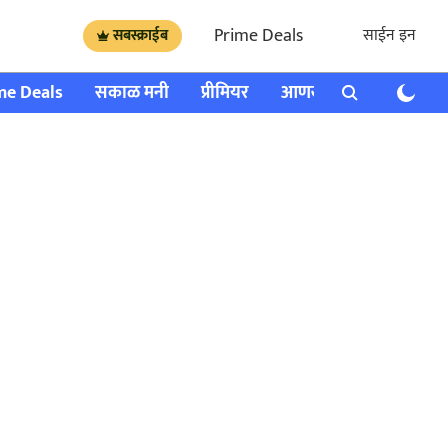
Prime Deals
साईन इन
सबस्क्राईब
me Deals
सकाळ मनी
प्रीमियर
आणखी
राशी भविष्य