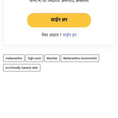
कन्टेन्टचा मिळवा अमर्याद ॲक्सेस
साईन अप
मेंबर आहात ?
साईन इन
maharashtra
high court
Mumbai
Maharashtra Government
eco-friendly Ganesh idols