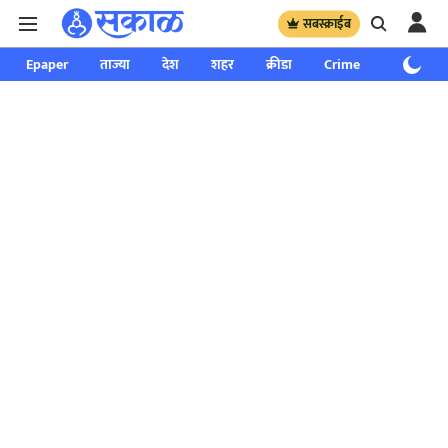
सबस्क्राईब
Epaper
ताज्या
देश
शहर
क्रीडा
Crime
साप्ताहिक