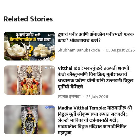
Related Stories
दुधाचं पनीर आणि अ‍ॅनालॉग पनीरमध्ये फरक
काय? ओळखायचं कसं?
Shubham Banubakode
05 August 2026
Vitthal Idol: मकरकुंडले तळपती श्रवणी।
कंठी कौस्तुभमणि विराजित; मूर्तीशास्त्राचे
अभ्यासक प्रवीण योगी यांनी उलगडली विठ्ठल
मूर्तीची वैशिष्ट्ये
सकाळ वृत्तसेवा
25 July 2026
Madha Vitthal Temple: माढयातील श्री
विठ्ठल मूर्ती श्रीकृष्णाच्या रूपात सजवली ;
शेकडो भाविकांची दर्शनासाठी गर्दी ;
माढयातील विठ्ठल मंदिरात आषाढीनिमित
महापूजा