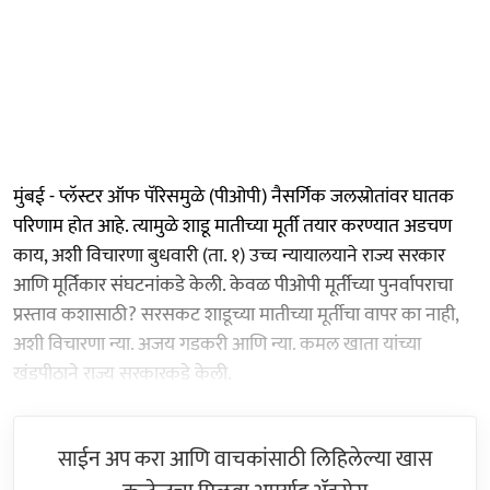
मुंबई - प्लॅस्टर ऑफ पॅरिसमुळे (पीओपी) नैसर्गिक जलस्रोतांवर घातक
परिणाम होत आहे. त्यामुळे शाडू मातीच्या मूर्ती तयार करण्यात अडचण
काय, अशी विचारणा बुधवारी (ता. १) उच्च न्यायालयाने राज्य सरकार
आणि मूर्तिकार संघटनांकडे केली. केवळ पीओपी मूर्तीच्या पुनर्वापराचा
प्रस्ताव कशासाठी? सरसकट शाडूच्या मातीच्या मूर्तीचा वापर का नाही,
अशी विचारणा न्या. अजय गडकरी आणि न्या. कमल खाता यांच्या
खंडपीठाने राज्य सरकारकडे केली.
साईन अप करा आणि वाचकांसाठी लिहिलेल्या खास