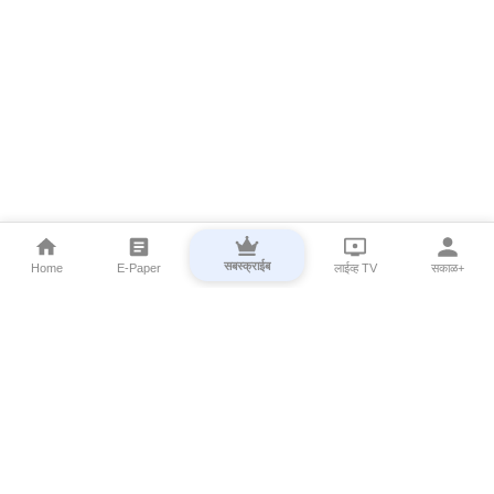
सबस्क्राईब
Home
E-Paper
लाईव्ह TV
सकाळ+