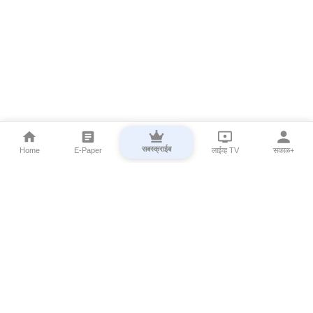
सबस्क्राईब
Home
E-Paper
लाईव्ह TV
सकाळ+
⌄
Marathi News