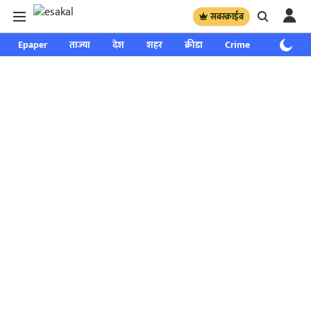
सबस्क्राईब
Epaper
ताज्या
देश
शहर
क्रीडा
Crime
साप्ताहिक