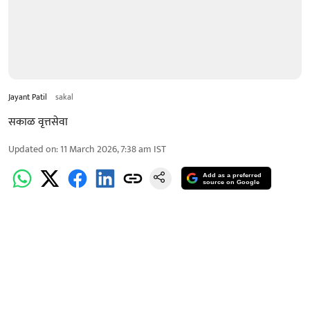
Jayant Patil
sakal
सकाळ वृत्तसेवा
Updated on
:
11 March 2026, 7:38 am
IST
Add as a preferred
source on Google