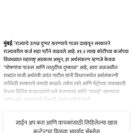
मुंबई
: ‘राज्याचे उत्पन्न दुप्पट करण्याचे गाजर दाखवून सरकारने
राज्यावरील कर्ज सहा पटीने वाढवले आहे. ११.२ लाख कोटींच्या कर्जाच्या
विळख्यात महाराष्ट्र अडकला असून, हा अर्थसंकल्प म्हणजे केवळ
''घोषणांचा पाऊस आणि तरतुदींचा दुष्काळ'' आहे, अशा जळजळीत
शब्दांत माजी अर्थमंत्री जयंत पाटील यांनी विधानसभेत अर्थसंकल्पी
चर्चेवेळी सरकारचे वाभाडे काढले. तसेच रस्ते आणि मेट्रोच्या नावाखाली
केवळ विशिष्ट कंत्राटदारांचे भले करण्याचा आणि ''मलाई'' खाण्याचा
उद्योग सुरू असल्याची टीकाही त्यांनी यावेळी केली.
साईन अप करा आणि वाचकांसाठी लिहिलेल्या खास
कन्टेन्टचा मिळवा अमर्याद ॲक्सेस