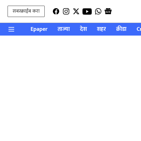
सबस्क्राईब करा
Epaper
ताज्या
देश
शहर
क्रीडा
C