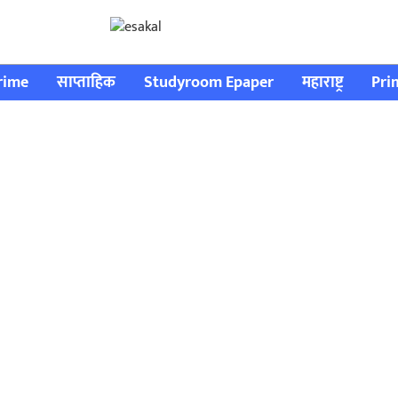
rime
साप्ताहिक
Studyroom Epaper
महाराष्ट्र
Pri