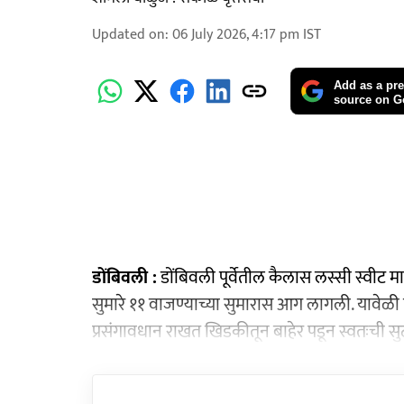
Updated on
:
06 July 2026, 4:17 pm
IST
Add as a pre
source on G
डोंबिवली :
डोंबिवली पूर्वेतील कैलास लस्सी स्वीट 
सुमारे ११ वाजण्याच्या सुमारास आग लागली. यावेळी
प्रसंगावधान राखत खिडकीतून बाहेर पडून स्वतःची सुटक