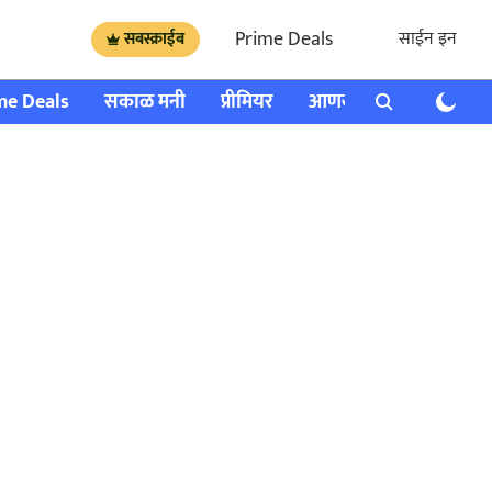
Prime Deals
साईन इन
सबस्क्राईब
me Deals
सकाळ मनी
प्रीमियर
आणखी
राशी भविष्य