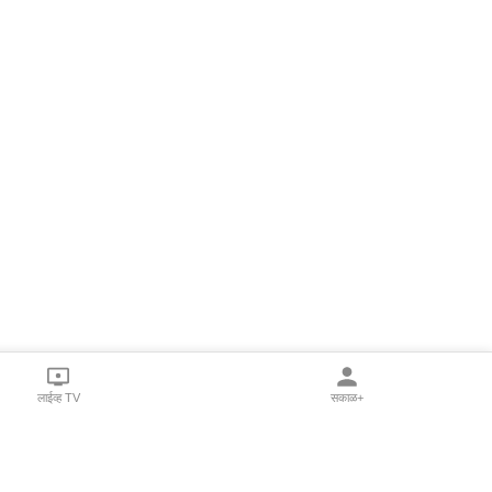
लाईव्ह TV
सकाळ+