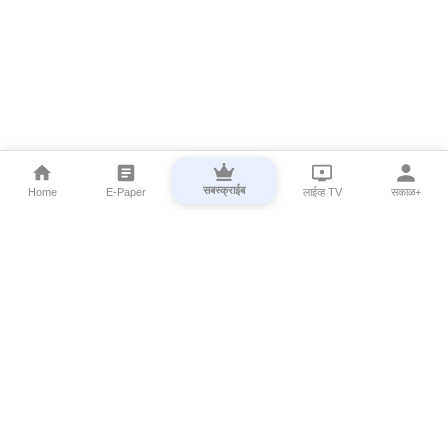
सबस्क्राईब
Home
E-Paper
लाईव्ह TV
सकाळ+
⌄
Marathi News