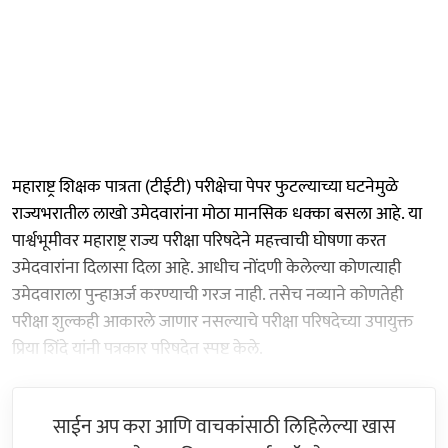
महाराष्ट्र शिक्षक पात्रता (टीईटी) परीक्षेचा पेपर फुटल्याच्या घटनेमुळे
राज्यभरातील लाखो उमेदवारांना मोठा मानसिक धक्का बसला आहे. या
पार्श्वभूमीवर महाराष्ट्र राज्य परीक्षा परिषदेने महत्त्वाची घोषणा करत
उमेदवारांना दिलासा दिला आहे. आधीच नोंदणी केलेल्या कोणत्याही
उमेदवाराला पुन्हाअर्ज करण्याची गरज नाही. तसेच नव्याने कोणतेही
परीक्षा शुल्कही आकारले जाणार नसल्याचे परीक्षा परिषदेच्या उपायुक्त
प्रिया शिंदे यांनी पत्रकार परिषदेत स्पष्ट केले.
साईन अप करा आणि वाचकांसाठी लिहिलेल्या खास