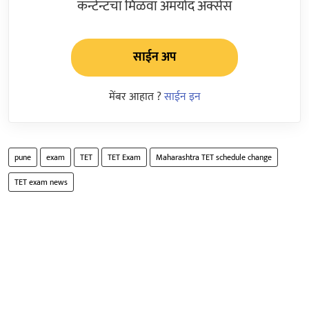
कन्टेन्टचा मिळवा अमर्याद ॲक्सेस
साईन अप
मेंबर आहात ?
साईन इन
pune
exam
TET
TET Exam
Maharashtra TET schedule change
TET exam news