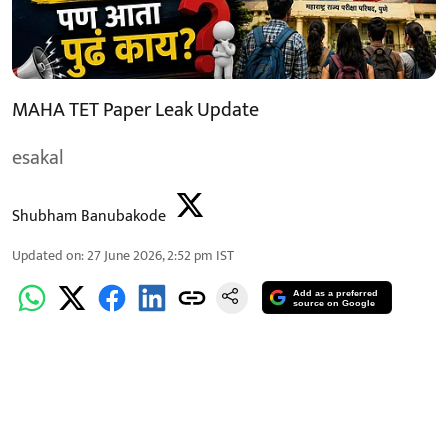
MAHA TET Paper Leak Update
esakal
Shubham Banubakode
Updated on
:
27 June 2026, 2:52 pm
IST
Add as a preferred
source on Google