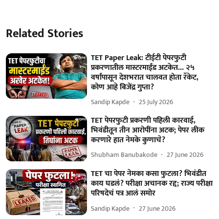
Related Stories
TET Paper Leak: टीईटी पेपरफुटी
प्रकरणातील मास्टरमाईंड अटकेत... २५
वर्षांपासून देशभरात चालवत होता रॅकेट,
कोण आहे बिजेंद्र गुप्ता?
Sandip Kapde
25 July 2026
TET पेपरफुटी प्रकरणी पहिली कारवाई,
भिवंडीतून तीन आरोपींना अटक; पेपर लीक
करणारे हात नेमके कुणाचे?
Shubham Banubakode
27 June 2026
TET चा पेपर नेमका कसा फुटला? भिवंडीत
काय घडलं? परीक्षा अचानक रद्द; राज्य परीक्षा
परिषदेचं पत्र आलं समोर
Sandip Kapde
27 June 2026