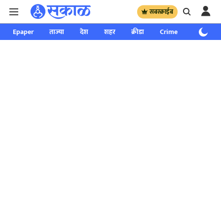
सबस्क्राईब
Epaper
ताज्या
देश
शहर
क्रीडा
Crime
साप्ताहिक