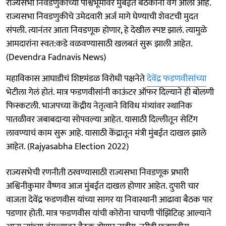
राज्यसभा निवडणुकीच्या पार्श्वभूमीवर मुंबईत बैठकांना वेग आला आहे.
राज्यसभा निवडणुकीचे उमेदवारी अर्ज मागे घेण्याची शेवटची मुदत
संपली. त्यानंतर आता निवडणूक होणार, हे देखील स्पष्ट झालं. त्यामुळे
आमदारांना स्वत:कडे वळवण्यासाठी खलबतं सुरू झाली आहेत.
(Devendra Fadnavis News)
महाविकास आघाडीचं शिष्टमंडळ विरोधी पक्षनेते
देवेंद्र फडणवीसांच्या
भेटीला गेलं होतं. मात्र फडणवीसांनी काऊंटर ऑफर दिल्याने ही बोलणी
फिस्कटली. भाजपच्या केंद्रीय नेतृत्वाने विविध मंत्र्यांवर स्थानिक
पातळीवर जबाबदाऱ्या सोपवल्या आहेत. यासाठी दिल्लीतून सेटिंग
लावण्याचं काम सुरू आहे. यासाठी केंद्रातून मंत्री मुंबईत दाखल झाले
आहेत. (Rajyasabha Election 2022)
राज्यसभेची रणनीती ठरवण्यासाठी राज्यसभा निवडणूक प्रभारी
अश्विनीकुमार वैष्णव आज मुंबईत दाखल होणार आहेत. दुपारी चार
वाजता देवेंद्र फडणवीस यांच्या सागर या निवास्थानी आढावा बैठक पार
पडणार होती. मात्र फडणवीस यांची कोरोना चाचणी पॉझिटिव्ह आल्याने