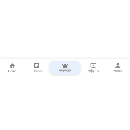
सबस्क्राईब
Home
E-Paper
लाईव्ह TV
सकाळ+