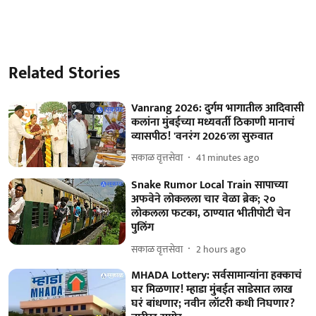
Related Stories
Vanrang 2026: दुर्गम भागातील आदिवासी
कलांना मुंबईच्या मध्यवर्ती ठिकाणी मानाचं
व्यासपीठ! 'वनरंग 2026'ला सुरुवात
सकाळ वृत्तसेवा
41 minutes ago
Snake Rumor Local Train सापाच्या
अफवेने लोकलला चार वेळा ब्रेक; २०
लोकलला फटका, ठाण्यात भीतीपोटी चेन
पुलिंग
सकाळ वृत्तसेवा
2 hours ago
MHADA Lottery: सर्वसामान्यांना हक्काचं
घर मिळणार! म्हाडा मुंबईत साडेसात लाख
घरं बांधणार; नवीन लॉटरी कधी निघणार?