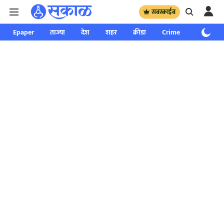
सबस्क्राईब
Epaper
ताज्या
देश
शहर
क्रीडा
Crime
साप्ताहिक