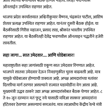
आता त्यांच्या बंगल्यावर बैठक होणार नाहीय. तरीही फडणवीस
ऑनलाईन उपस्थित राहणार आहेत.
भाजपा प्रदेश कार्यालयात अश्विनीकुमार वैष्णव, चंद्रकांत पाटील, आशिष
शेलार प्रत्यक्ष उपस्थित राहणार आहेत. यानंतर दुसरी बैठक होईल. या
बैठकीसाठी गिरीश महाजन, प्रसाद लाड, श्रीकांत भारतीय उपस्थित
राहणार आहेत. या बैठकीतही देवेंद्र फडणवीस ऑनलाइन पद्धतीने हजेरी
लावतील.
सहा जागा... सात उमेदवार.... आणि घोडेबाजार!
महाराष्ट्रातील सहा जागांसाठी एकूण सात उमेदवार रिंगणात आहेत.
भाजपने सातवा उमेदवार देऊन निवडणुकीत चुरस वाढवली आहे. मात्र
यामुळे घोडेबाजार होण्याची शक्यता आहे. अपक्ष आमदारांच्या मतांवर
दिल्लीचा मार्ग ठरणार असल्याने राज्यात घडामोडींना वेग आला आहे.
मुख्यमंत्री उद्धव ठाकरे उद्या अपक्ष आमदारांसोबत बैठक घेणार आहेत. ८
ते १० जून दरम्यान मतं फूटू नये यासाठी मविआ सरकार आमदारांना
हॉटेलवर ठेवणार असल्याचं समजतंय. मात्र त्याआधीच केंद्रीय रेल्वे मंत्री