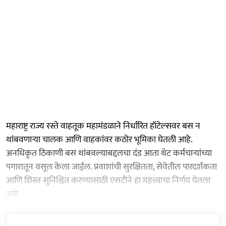
महाराष्ट्र राज्य रस्ते वाहतूक महामंडळाने निर्धारित हॉटेल्सवर बस न
थांबवणाऱ्या चालक आणि वाहकांवर कठोर भूमिका घेतली आहे.
अनधिकृत ठिकाणी बस थांबवल्याबद्दलचा दंड आता थेट कर्मचाऱ्यांच्या
पगारातून वसूल केला जाईल. प्रवाशांची सुरक्षितता, सेवेतील पारदर्शकता
आणि शिस्त सुनिश्चित करण्यासाठी एसटीने हा महत्त्वाचा निर्णय घेतला
आहे.