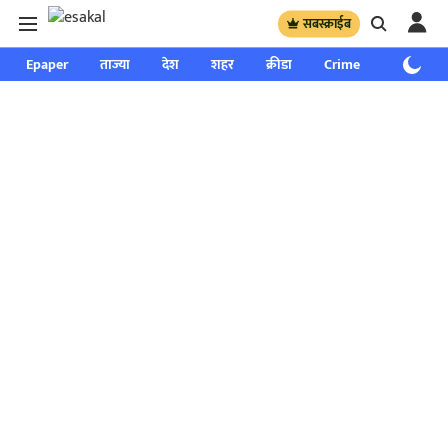
सबस्क्राईब
Epaper
ताज्या
देश
शहर
क्रीडा
Crime
साप्ताहिक