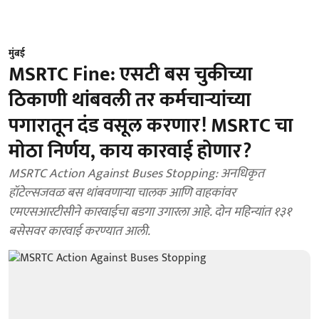
मुंबई
MSRTC Fine: एसटी बस चुकीच्या
ठिकाणी थांबवली तर कर्मचाऱ्यांच्या
पगारातून दंड वसूल करणार! MSRTC चा
मोठा निर्णय, काय कारवाई होणार?
MSRTC Action Against Buses Stopping: अनधिकृत
हॉटेल्सजवळ बस थांबवणाऱ्या चालक आणि वाहकांवर
एमएसआरटीसीने कारवाईचा बडगा उगारला आहे. दोन महिन्यांत १३१
बसेसवर कारवाई करण्यात आली.