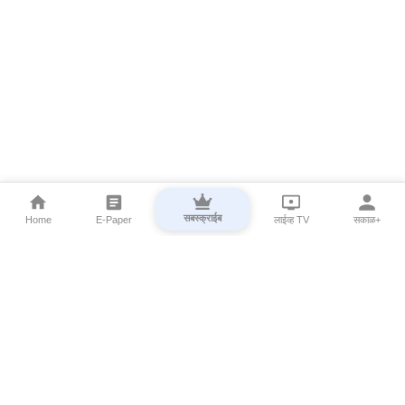
सबस्क्राईब
Home
E-Paper
लाईव्ह TV
सकाळ+
⌄
Marathi News