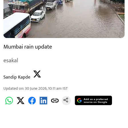
Mumbai rain update
esakal
Sandip Kapde
Updated on
:
30 June 2026, 10:11 am
IST
Add as a preferred
source on Google