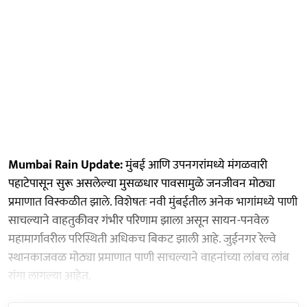
Mumbai Rain Update:
मुंबई आणि उपनगरांमध्ये मंगळवारी
पहाटेपासून सुरू असलेल्या मुसळधार पावसामुळे जनजीवन मोठ्या
प्रमाणात विस्कळीत झाले. विशेषतः नवी मुंबईतील अनेक भागांमध्ये पाणी
साचल्याने वाहतुकीवर गंभीर परिणाम झाला असून सायन-पनवेल
महामार्गावरील परिस्थिती अधिकच बिकट झाली आहे. जुईनगर रेल्वे
स्थानकाजवळ मोठ्या प्रमाणात पाणी साचल्याने वाहनांच्या लांबच लांब
रांगा लागल्या आहेत.