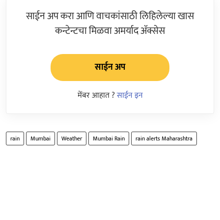
साईन अप करा आणि वाचकांसाठी लिहिलेल्या खास
कन्टेन्टचा मिळवा अमर्याद ॲक्सेस
साईन अप
मेंबर आहात ?
साईन इन
rain
Mumbai
Weather
Mumbai Rain
rain alerts Maharashtra