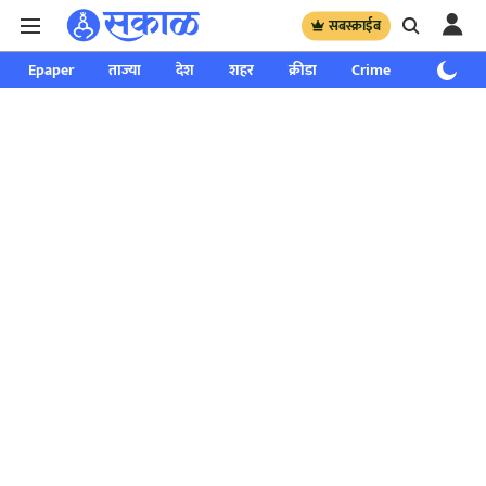
सबस्क्राईब
Epaper
ताज्या
देश
शहर
क्रीडा
Crime
साप्ताहिक