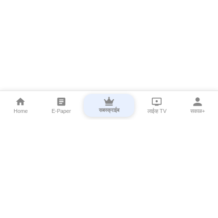
सबस्क्राईब
Home
E-Paper
लाईव्ह TV
सकाळ+
⌄
Marathi News