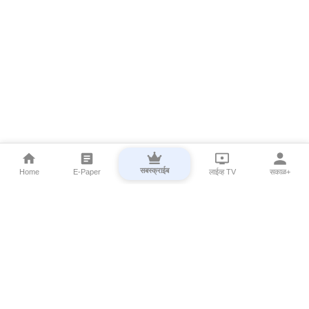
सबस्क्राईब
Home
E-Paper
लाईव्ह TV
सकाळ+