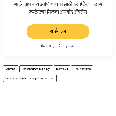
साईन अप करा आणि वाचकांसाठी लिहिलेल्या खास
कन्टेन्टचा मिळवा अमर्याद ॲक्सेस
साईन अप
मेंबर आहात ?
साईन इन
Mumbai
unauthorized buildings
Dombivli
Unauthorized
kalyan dombivli municipal corporation