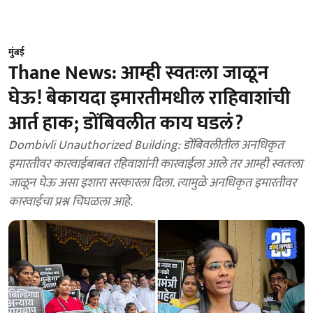
मुंबई
Thane News: आम्ही स्वतःला जाळून
घेऊ! बेकायदा इमारतीमधील राहिवाशांची
आर्त हाक; डोंबिवलीत काय घडलं?
Dombivli Unauthorized Building: डोंबिवलीतील अनधिकृत
इमारतीवर कारवाईबाबत रहिवाशांनी कारवाईला आले तर आम्ही स्वतःला
जाळून घेऊ असा इशारा सरकारला दिला. त्यामुळे अनधिकृत इमारतीवर
कारवाईचा प्रश्न चिघळला आहे.