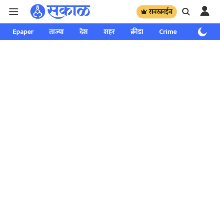
सबस्क्राईब
Epaper
ताज्या
देश
शहर
क्रीडा
Crime
साप्ताहिक