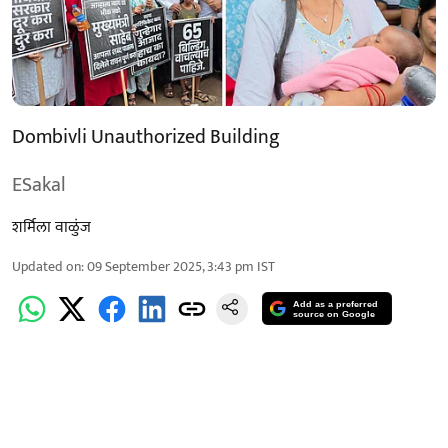
Dombivli Unauthorized Building
ESakal
शर्मिला वाळुंज
Updated on
:
09 September 2025, 3:43 pm
IST
Add as a preferred
source on Google