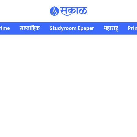
rime
साप्ताहिक
Studyroom Epaper
महाराष्ट्र
Pri