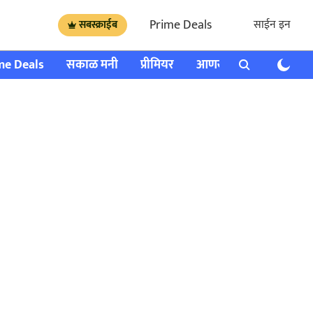
Prime Deals
साईन इन
सबस्क्राईब
me Deals
सकाळ मनी
प्रीमियर
आणखी
राशी भविष्य