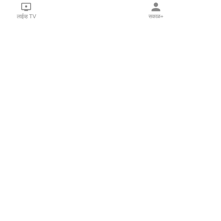
लाईव्ह TV
सकाळ+
l Programs
Print Products
Sakal Saptahik
hka
Family Doctor
 Crowdfunding
Sakal Publications