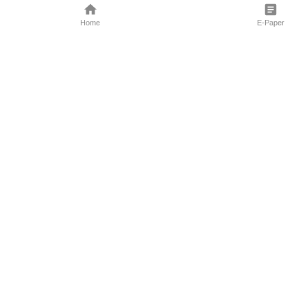
Home
E-Paper
Follow Us
Marathi News
Maharashtra N
Entertainment 
Sports News