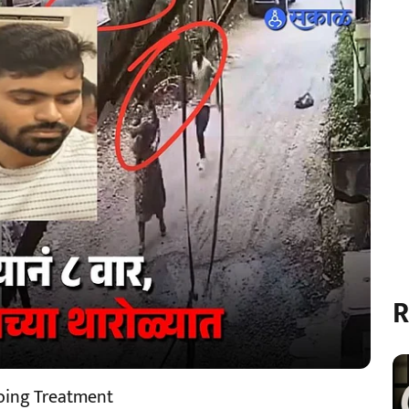
R
oing Treatment