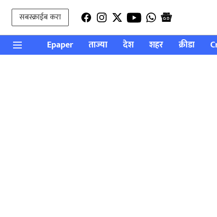
सबस्क्राईब करा
Epaper
ताज्या
देश
शहर
क्रीडा
C