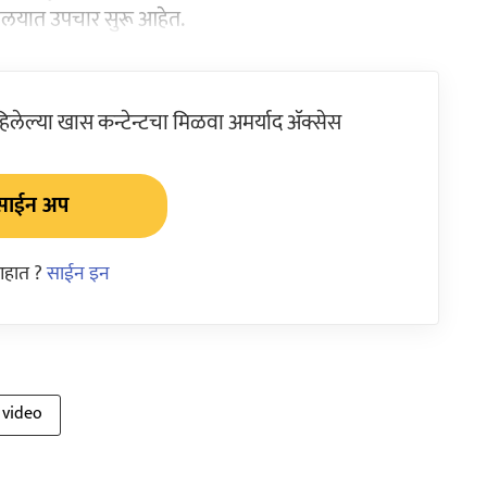
ग्णालयात उपचार सुरू आहेत.
ेल्या खास कन्टेन्टचा मिळवा अमर्याद ॲक्सेस
साईन अप
आहात ?
साईन इन
l video