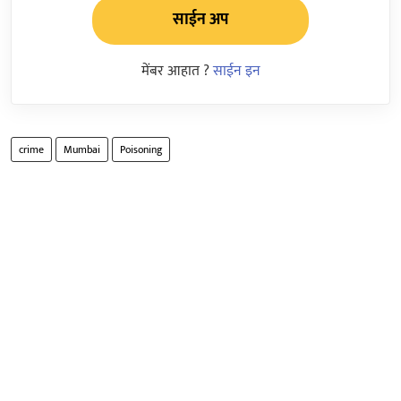
साईन अप
मेंबर आहात ?
साईन इन
crime
Mumbai
Poisoning