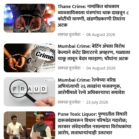
Thane Crime: नामांकित बांधकाम
व्यावसायिकाला यंत्रणांचा धाक दाखवून ८
कोटींची मागणी, खंडणीप्रकरणी तिघांना
अटक
सकाळ वृत्तसेवा
06 August 2026
Mumbai Crime: बेटिंग ॲपला विरोध
केल्याने कंटेंट क्रिएटरचे अपहरण, गळ्याला
चाकू लावून बेदम मारहाण; चौघांना अटक
सकाळ वृत्तसेवा
04 August 2026
Mumbai Crime: रेल्वेच्या वरिष्ठ
अभियंत्याची २६ लाखांना फसवणूक,
आरोपींमध्ये रेल्वे अधिकाऱ्याचा समावेश
सकाळ वृत्तसेवा
23 July 2026
Pune Toxic Liquor: पुण्यातील विषारी
दारूकांडावरून विधान परिषदेत गदारोळ;
सरकार संवेदनशील नसल्याचा विरोधकांचा
आरोप, सत्ताधाऱ्यांचाही उलटवार