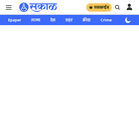
सबस्क्राईब
Epaper
ताज्या
देश
शहर
क्रीडा
Crime
साप्ताहिक