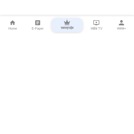
सबस्क्राईब
Home
E-Paper
लाईव्ह TV
सकाळ+
⌄
Marathi News
⌄
About Esakal
⌄
Digital Products