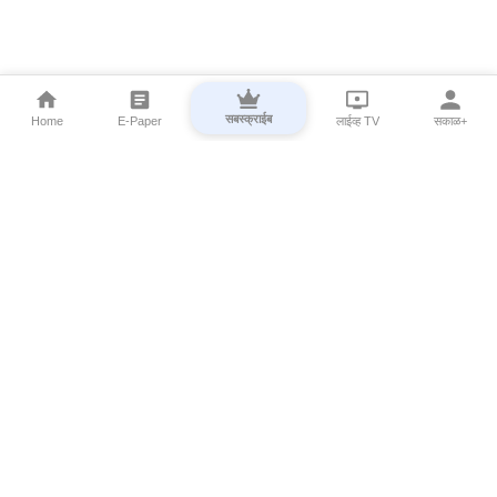
सबस्क्राईब
Home
E-Paper
लाईव्ह TV
सकाळ+
⌄
Marathi News
⌄
About Esakal
⌄
Digital Products
⌄
Sakal Programs