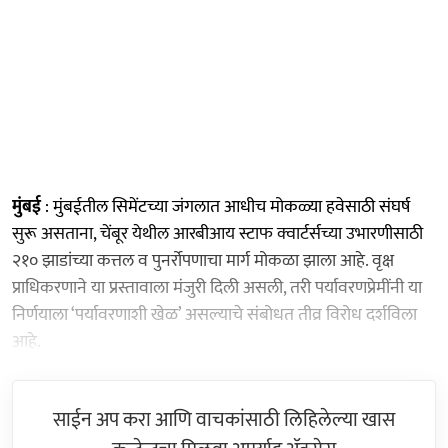
मुंबई
: मुंबईतील सिमेंटच्या जंगलात आधीच मोकळ्या हवेसाठी संघर्ष
सुरू असताना, चेंबूर येथील आरबीआय स्टाफ क्वार्टर्सच्या उभारणीसाठी
२१० झाडांच्या कत्तल व पुनर्रोपणाचा मार्ग मोकळा झाला आहे. वृक्ष
प्राधिकरणाने या प्रस्तावाला मंजुरी दिली असली, तरी पर्यावरणप्रेमींनी या
निर्णयाला ‘पर्यावरणाशी खेळ’ असल्याचे संबोधत तीव्र विरोध दर्शविला
आहे.
साईन अप करा आणि वाचकांसाठी लिहिलेल्या खास