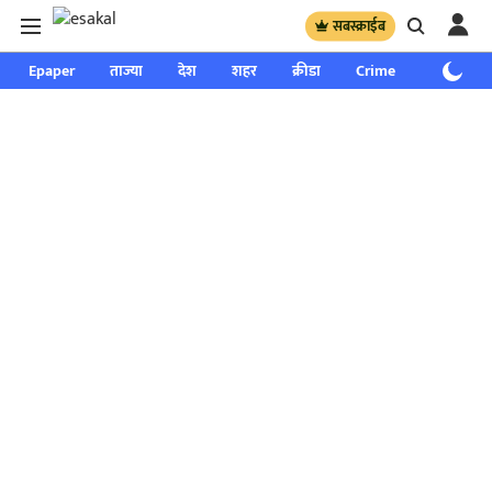
सबस्क्राईब
Epaper
ताज्या
देश
शहर
क्रीडा
Crime
साप्ताहिक