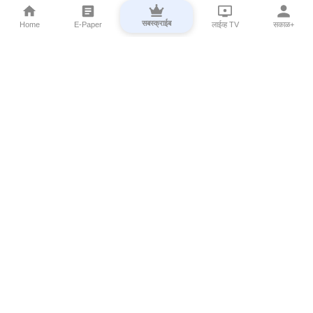
सबस्क्राईब
Home
E-Paper
लाईव्ह TV
सकाळ+
⌄
Marathi News
⌄
About Esakal
⌄
Digital Products
⌄
Sakal Programs
⌄
Print Products