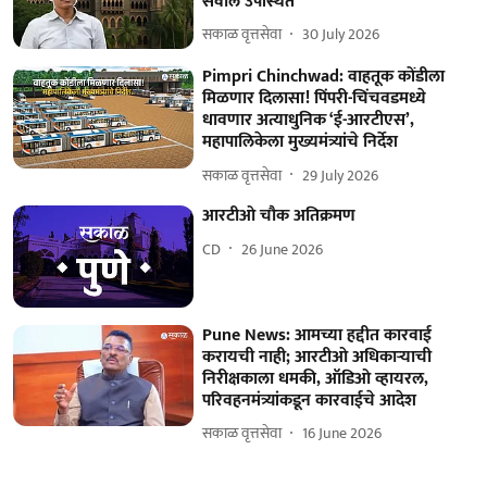
सवाल उपस्थित
सकाळ वृत्तसेवा
30 July 2026
Pimpri Chinchwad: वाहतूक कोंडीला
मिळणार दिलासा! पिंपरी-चिंचवडमध्ये
धावणार अत्याधुनिक ‘ई-आरटीएस’,
महापालिकेला मुख्यमंत्र्यांचे निर्देश
सकाळ वृत्तसेवा
29 July 2026
आरटीओ चौक अतिक्रमण
CD
26 June 2026
Pune News: आमच्या हद्दीत कारवाई
करायची नाही; आरटीओ अधिकाऱ्याची
निरीक्षकाला धमकी, ऑडिओ व्हायरल,
परिवहनमंत्र्यांकडून कारवाईचे आदेश
सकाळ वृत्तसेवा
16 June 2026