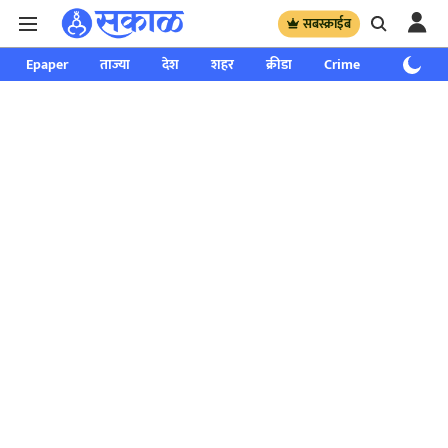
सबस्क्राईब
Epaper
ताज्या
देश
शहर
क्रीडा
Crime
साप्ताहिक