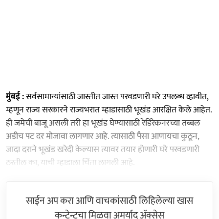
मुंबई :
सर्वसामान्यांसाठी जास्तीत जास्त परवडणारी घरे उपलब्ध व्हावीत,
म्हणून राज्य सरकारने राज्यभरात म्हाडासाठी भूखंड आरक्षित केले आहेत.
ही जमेची बाजू असली तरी हा भूखंड घेण्यासाठी रेडिरेकनरच्या तब्बल
अडीच पट दर मोजावा लागणार आहे. त्यासाठी पैसा आणायचा कुठून,
जादा दराने भूखंड खरेदी केल्यास त्यावर तयार होणारी घरे परवडणारी
ठरतील का, याची म्हाडाला चिंता लागली आहे.
साईन अप करा आणि वाचकांसाठी लिहिलेल्या खास
कन्टेन्टचा मिळवा अमर्याद ॲक्सेस