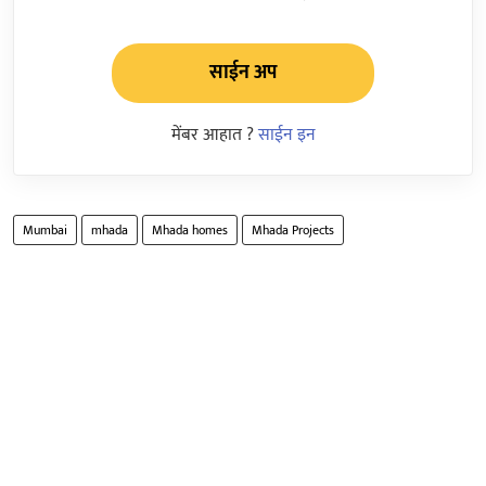
साईन अप
मेंबर आहात ?
साईन इन
Mumbai
mhada
Mhada homes
Mhada Projects