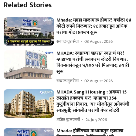
Related Stories
Mhada: म्हाडा मालामाल होणार! वर्षाला १४
कोटी रुपये मिळणार; १८ हजारांहून अधिक
घरांचा मोठा प्रकल्प सुरू
सकाळ वृत्तसेवा
03 August 2026
MHADA: स्वप्नाच्या शहरात स्वत:चं घर!
म्हाडाच्या घरांची लवकरच लॉटरी निघणार,
विकसकांकडून ५,५०० घरे मिळणार; तयारी
सुरू
सकाळ वृत्तसेवा
02 August 2026
MHADA Sangli Housing : अवघ्या 15
लाखांत हक्काचं घर! 'म्हाडा'चा 354
कुटुंबीयांना निवारा, 'या' योजनेतून अनेकांची
स्वप्नपूर्ती; सांगलीत घरांची बंपर लॉटरी
अजित कुलकर्णी
24 July 2026
Mhada: होर्डिंगच्या माध्यमातून म्हाडाला