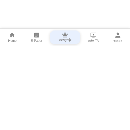
सबस्क्राईब
Home
E-Paper
लाईव्ह TV
सकाळ+
⌄
Marathi News
⌄
About Esakal
⌄