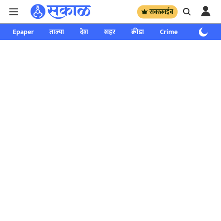
सबस्क्राईब
Epaper
ताज्या
देश
शहर
क्रीडा
Crime
साप्ताहिक