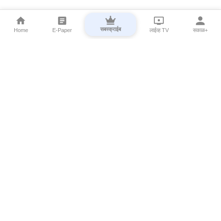
सबस्क्राईब
Home
E-Paper
लाईव्ह TV
सकाळ+
⌄
Marathi News
⌄
About Esakal
⌄
Digital Products
⌄
Sakal Programs
⌄
Print Products