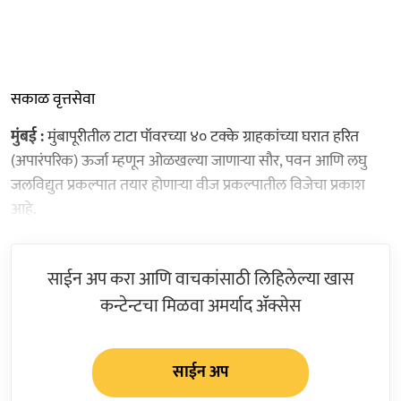
सकाळ वृत्तसेवा
मुंबई :
मुंबापूरीतील टाटा पॉवरच्या ४० टक्के ग्राहकांच्या घरात हरित
(अपारंपरिक) ऊर्जा म्हणून ओळखल्या जाणाऱ्या सौर, पवन आणि लघु
जलविद्युत प्रकल्पात तयार होणाऱ्या वीज प्रकल्पातील विजेचा प्रकाश
आहे.
साईन अप करा आणि वाचकांसाठी लिहिलेल्या खास
कन्टेन्टचा मिळवा अमर्याद ॲक्सेस
साईन अप