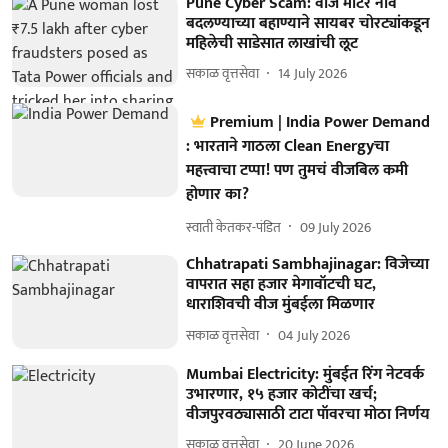
Pune Cyber Scam: वीज मीटर नाव
बदलण्याच्या बहाण्याने सायबर चोरट्यांकडून
महिलेची साडेसात लाखांची लूट
सकाळ वृत्तसेवा
14 July 2026
Premium | India Power Demand
: भारताने गाठला Clean Energyचा
महत्त्वाचा टप्पा! पण तुमचं वीजबिल कमी
होणार का?
स्वाती केतकर-पंडित
09 July 2026
Chhatrapati Sambhajinagar: विजेच्या
वापरात सहा हजार मेगावॉटची घट,
धाराशिवची वीज मुंबईला मिळणार
सकाळ वृत्तसेवा
04 July 2026
Mumbai Electricity: मुंबईत रिंग नेटवर्क
उभारणार, १५ हजार कोटींचा खर्च;
वीजपुरवठ्यासाठी टाटा पॉवरचा मोठा निर्णय
सकाळ वृत्तसेवा
20 June 2026